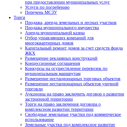
при предоставлении муниципальных услуг
Услуги по погребению
Перечень МСЗУ
Торги
Продажа, аренда земельных и лесных участков
Продажа муниципального имущества
Аренда муниципальной казны
Отбор управляющих компаний для
многоквартирных домов
Капитальный ремонт домов за счет средств фонда
ЖКХ
Размещение рекламных конструкций
Концессионные соглашения
Конкурсы на осуществление перевозок по
муниципальным маршрутам
Размещение нестационарных торговых объектов
Размещение нестационарных объектов уличной
торговли
Аукционы на право заключить договор о развитии
застроенной территории
Торги на право заключения договора о
комплексном развитии территории
Свободные земельные участки под коммерческое
использование
Земельные участки под комплексное развитие