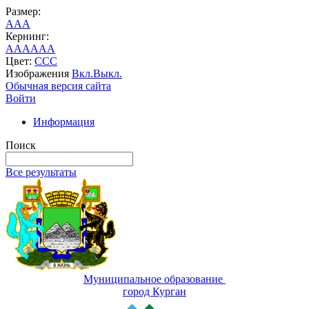
Размер:
A
A
A
Кернинг:
AA
AA
AA
Цвет:
C
C
C
Изображения
Вкл.
Выкл.
Обычная версия сайта
Войти
Информация
Поиск
Все результаты
Муниципальное образование
город Курган