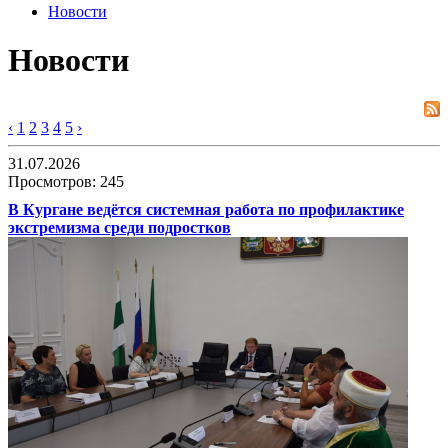
Новости
Новости
‹
1
2
3
4
5
›
31.07.2026
Просмотров: 245
В Кургане ведётся системная работа по профилактике
экстремизма среди подростков