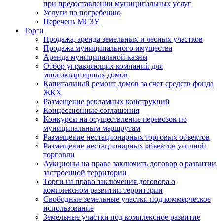
при предоставлении муниципальных услуг
Услуги по погребению
Перечень МСЗУ
Торги
Продажа, аренда земельных и лесных участков
Продажа муниципального имущества
Аренда муниципальной казны
Отбор управляющих компаний для
многоквартирных домов
Капитальный ремонт домов за счет средств фонда
ЖКХ
Размещение рекламных конструкций
Концессионные соглашения
Конкурсы на осуществление перевозок по
муниципальным маршрутам
Размещение нестационарных торговых объектов
Размещение нестационарных объектов уличной
торговли
Аукционы на право заключить договор о развитии
застроенной территории
Торги на право заключения договора о
комплексном развитии территории
Свободные земельные участки под коммерческое
использование
Земельные участки под комплексное развитие