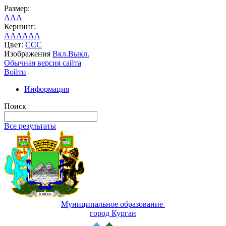
Размер:
A
A
A
Кернинг:
AA
AA
AA
Цвет:
C
C
C
Изображения
Вкл.
Выкл.
Обычная версия сайта
Войти
Информация
Поиск
Все результаты
Муниципальное образование
город Курган