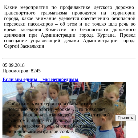
Какие мероприятия по профилактике детского дорожно-
транспортного травматизма проводятся на территории
города, какое внимание уделяется обеспечению безопасной
перевозки пассажиров – об этом и не только шла речь во
время заседания Комиссии по безопасности дорожного
движения при Администрации города Кургана. Провел
совещание управляющий делами Администрации города
Сергей Заскалькин.
05.09.2018
Просмотров: 8245
Если мы едины – мы непобедимы
Сайт использует сервисы веб-аналитики с
помощью технологии «cookie». Это позволяет
нам анализировать взаимодействие посетителей
Принять
с сайтом и делать его лучше. Продолжая
пользоваться сайтом, вы соглашаетесь с
использованием файлов cookie.