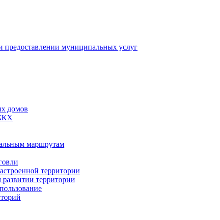
 предоставлении муниципальных услуг
ых домов
 ЖКХ
пальным маршрутам
говли
застроенной территории
м развитии территории
спользование
иторий