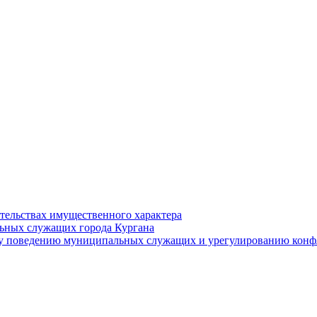
ательствах имущественного характера
ьных служащих города Кургана
у поведению муниципальных служащих и урегулированию конфл