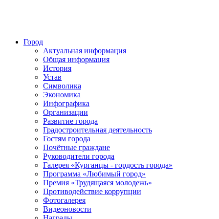
Город
Актуальная информация
Общая информация
История
Устав
Символика
Экономика
Инфографика
Организации
Развитие города
Градостроительная деятельность
Гостям города
Почётные граждане
Руководители города
Галерея «Курганцы - гордость города»
Программа «Любимый город»
Премия «Трудящаяся молодежь»
Противодействие коррупции
Фотогалерея
Видеоновости
Награды