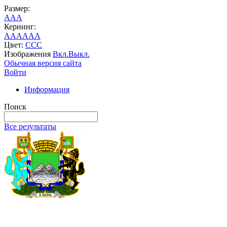
Размер:
A
A
A
Кернинг:
AA
AA
AA
Цвет:
C
C
C
Изображения
Вкл.
Выкл.
Обычная версия сайта
Войти
Информация
Поиск
Все результаты