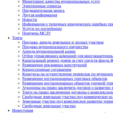
Мониторинг качества муниципальных услуг
Электронные сервисы
Предварительная запись
Другая информация
Новости
Информация о типичных юридических ошибках при
Услуги по погребению
Перечень МСЗУ
Торги
Продажа, аренда земельных и лесных участков
Продажа муниципального имущества
Аренда муниципальной казны
Отбор управляющих компаний для многоквартирн
Капитальный ремонт домов за счет средств фонда
Размещение рекламных конструкций
Концессионные соглашения
Конкурсы на осуществление перевозок по муници
Размещение нестационарных торговых объектов
Размещение нестационарных объектов уличной тор
Аукционы на право заключить договор о развитии 
Торги на право заключения договора о комплексно
Свободные земельные участки под коммерческое и
Земельные участки под комплексное развитие терр
Свободные земельные участки
Инвесторам