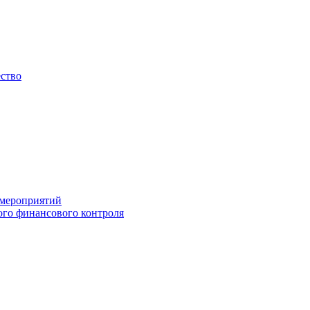
ество
 мероприятий
го финансового контроля