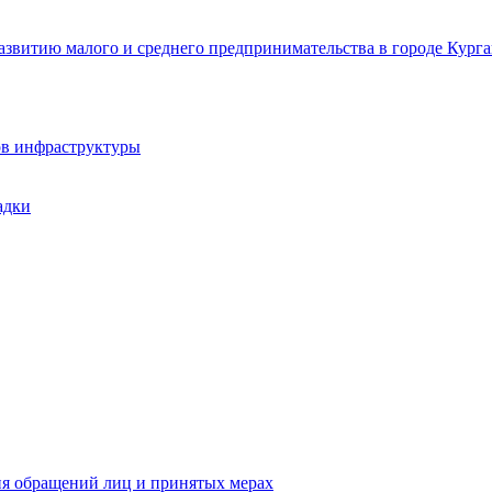
звитию малого и среднего предпринимательства в городе Курга
ов инфраструктуры
адки
ия обращений лиц и принятых мерах