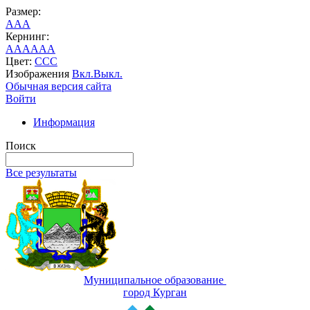
Размер:
A
A
A
Кернинг:
AA
AA
AA
Цвет:
C
C
C
Изображения
Вкл.
Выкл.
Обычная версия сайта
Войти
Информация
Поиск
Все результаты
Муниципальное образование
город Курган