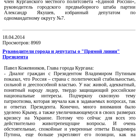
член Курганского местного политсовета «Единой России»,
руководитель городского предвыборного штаба партии
Александр Якушев, избранный депутатом по
одномандатному округу №7.
18.04.2014
Просмотров: 8969
Руководители города и депутаты о "Прямой линии"
Президента
Павел Кожевников, Глава города Кургана:
- Диалог граждан с Президентом Владимиром Путиным
показал, что Россия – страна с политической стабильностью,
сильной и дееспособной властью. У нас живой, адекватный,
понятный народу лидер, твердо защищающий российские
национальные интересы. Подчеркну сквозную тему
патриотизма, которая звучала как в задаваемых вопросах, так
и ответах Президента. Конечно, много внимания было
уделено Крыму, а также увеличивающемуся в своих размерах
кризису на Украине. Потому что сейчас для всех это
действительно животрепещущие вопросы. И очень
обстоятельные, спокойные и уверенные ответы Владимира
Путина, еще больше укрепляют его позиции, как на