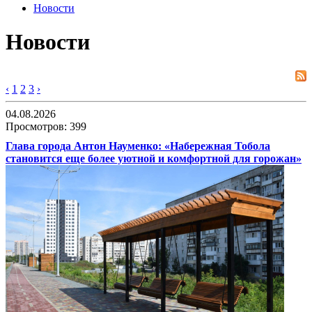
Новости
Новости
‹
1
2
3
›
04.08.2026
Просмотров: 399
Глава города Антон Науменко: «Набережная Тобола
становится еще более уютной и комфортной для горожан»