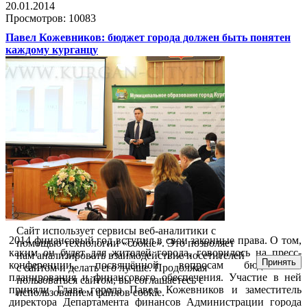
20.01.2014
Просмотров: 10083
Павел Кожевников: бюджет города должен быть понятен
каждому курганцу
Сайт использует сервисы веб-аналитики с
2014 финансовый год вступил в свои законные права. О том,
помощью технологии «cookie». Это позволяет
каким он будет для жителей города, говорилось на пресс-
нам анализировать взаимодействие посетителей
Принять
конференции, посвящённой вопросам бюджетного
с сайтом и делать его лучше. Продолжая
планирования и финансового обеспечения. Участие в ней
пользоваться сайтом, вы соглашаетесь с
приняли Глава города Павел Кожевников и заместитель
использованием файлов cookie.
директора Департамента финансов Администрации города