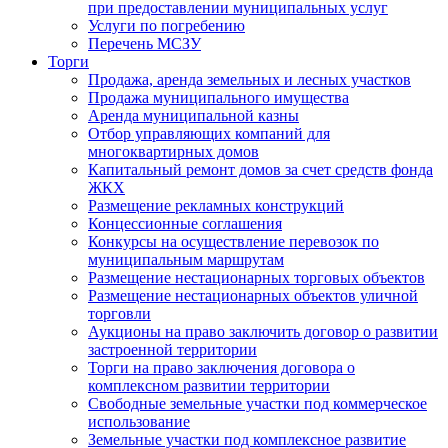
при предоставлении муниципальных услуг
Услуги по погребению
Перечень МСЗУ
Торги
Продажа, аренда земельных и лесных участков
Продажа муниципального имущества
Аренда муниципальной казны
Отбор управляющих компаний для
многоквартирных домов
Капитальный ремонт домов за счет средств фонда
ЖКХ
Размещение рекламных конструкций
Концессионные соглашения
Конкурсы на осуществление перевозок по
муниципальным маршрутам
Размещение нестационарных торговых объектов
Размещение нестационарных объектов уличной
торговли
Аукционы на право заключить договор о развитии
застроенной территории
Торги на право заключения договора о
комплексном развитии территории
Свободные земельные участки под коммерческое
использование
Земельные участки под комплексное развитие