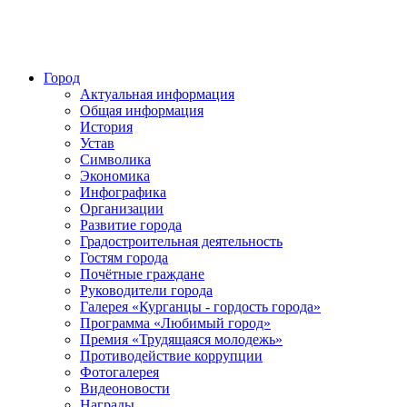
Город
Актуальная информация
Общая информация
История
Устав
Символика
Экономика
Инфографика
Организации
Развитие города
Градостроительная деятельность
Гостям города
Почётные граждане
Руководители города
Галерея «Курганцы - гордость города»
Программа «Любимый город»
Премия «Трудящаяся молодежь»
Противодействие коррупции
Фотогалерея
Видеоновости
Награды