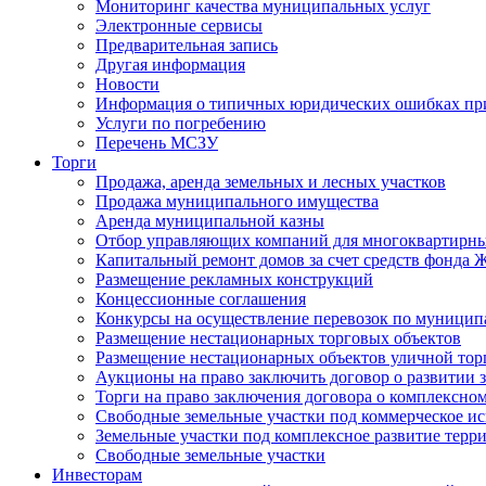
Мониторинг качества муниципальных услуг
Электронные сервисы
Предварительная запись
Другая информация
Новости
Информация о типичных юридических ошибках при
Услуги по погребению
Перечень МСЗУ
Торги
Продажа, аренда земельных и лесных участков
Продажа муниципального имущества
Аренда муниципальной казны
Отбор управляющих компаний для многоквартирн
Капитальный ремонт домов за счет средств фонда
Размещение рекламных конструкций
Концессионные соглашения
Конкурсы на осуществление перевозок по муници
Размещение нестационарных торговых объектов
Размещение нестационарных объектов уличной тор
Аукционы на право заключить договор о развитии 
Торги на право заключения договора о комплексно
Свободные земельные участки под коммерческое и
Земельные участки под комплексное развитие терр
Свободные земельные участки
Инвесторам