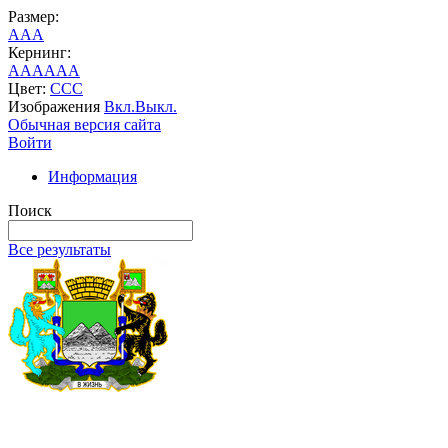
Размер:
A
A
A
Кернинг:
AA
AA
AA
Цвет:
C
C
C
Изображения
Вкл.
Выкл.
Обычная версия сайта
Войти
Информация
Поиск
Все результаты