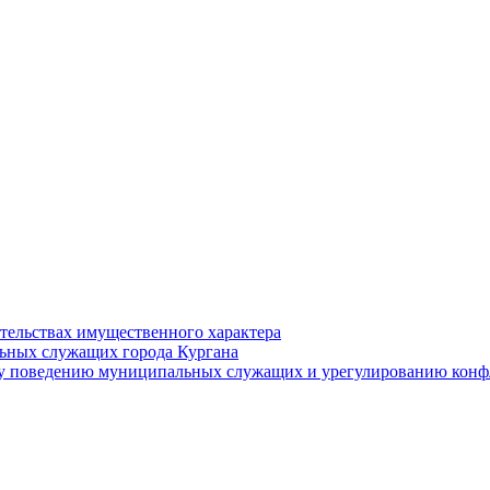
ательствах имущественного характера
ьных служащих города Кургана
у поведению муниципальных служащих и урегулированию конфл