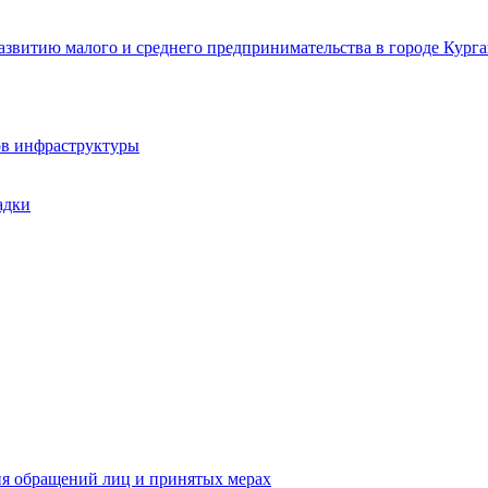
звитию малого и среднего предпринимательства в городе Курга
ов инфраструктуры
адки
ия обращений лиц и принятых мерах