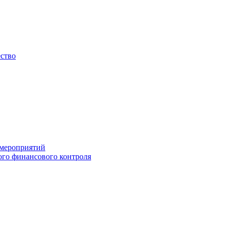
ество
 мероприятий
го финансового контроля