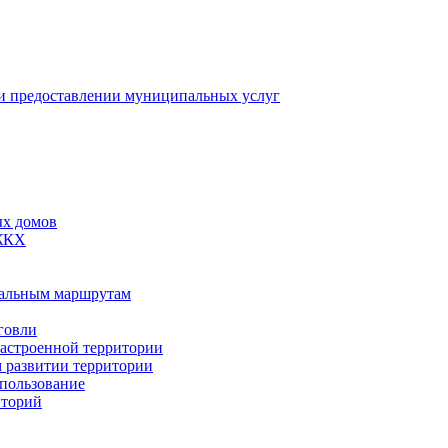
 предоставлении муниципальных услуг
ых домов
 ЖКХ
пальным маршрутам
говли
застроенной территории
м развитии территории
спользование
иторий