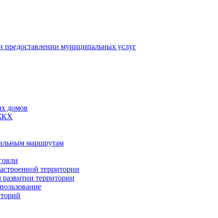
 предоставлении муниципальных услуг
ых домов
 ЖКХ
пальным маршрутам
говли
застроенной территории
м развитии территории
спользование
иторий