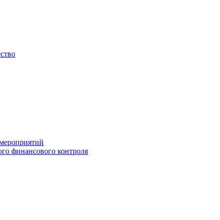
ество
 мероприятий
го финансового контроля