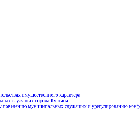
ательствах имущественного характера
ьных служащих города Кургана
у поведению муниципальных служащих и урегулированию конфл