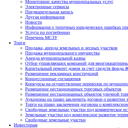
Мониторинг качества муниципальных услуг
Электронные сервисы
Предварительная запись
Другая информация
Новости
Информация о типичных юридических ошибках при
Услуги по погребению
Перечень МСЗУ
Торги
Продажа, аренда земельных и лесных участков
Продажа муниципального имущества
Аренда муниципальной казны
Отбор управляющих компаний для многоквартирн
Капитальный ремонт домов за счет средств фонда
Размещение рекламных конструкций
Концессионные соглашения
Конкурсы на осуществление перевозок по муници
Размещение нестационарных торговых объектов
Размещение нестационарных объектов уличной тор
Аукционы на право заключить договор о развитии 
Торги на право заключения договора о комплексно
Свободные земельные участки под коммерческое и
Земельные участки под комплексное развитие терр
Свободные земельные участки
Инвесторам