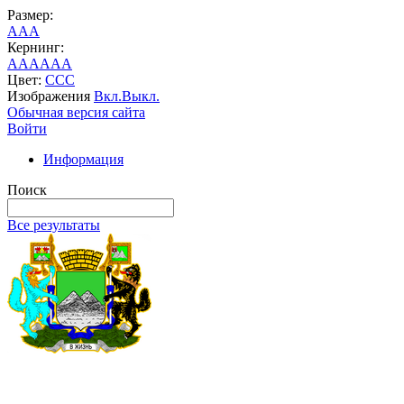
Размер:
A
A
A
Кернинг:
AA
AA
AA
Цвет:
C
C
C
Изображения
Вкл.
Выкл.
Обычная версия сайта
Войти
Информация
Поиск
Все результаты