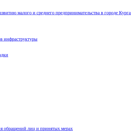
звитию малого и среднего предпринимательства в городе Курга
ов инфраструктуры
адки
ия обращений лиц и принятых мерах