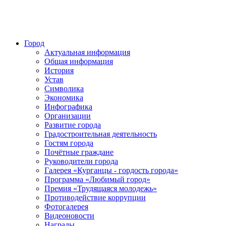
Город
Актуальная информация
Общая информация
История
Устав
Символика
Экономика
Инфографика
Организации
Развитие города
Градостроительная деятельность
Гостям города
Почётные граждане
Руководители города
Галерея «Курганцы - гордость города»
Программа «Любимый город»
Премия «Трудящаяся молодежь»
Противодействие коррупции
Фотогалерея
Видеоновости
Награды