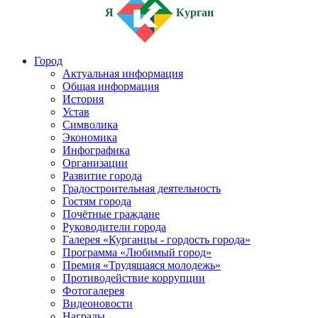
Я
Курган
Город
Актуальная информация
Общая информация
История
Устав
Символика
Экономика
Инфографика
Организации
Развитие города
Градостроительная деятельность
Гостям города
Почётные граждане
Руководители города
Галерея «Курганцы - гордость города»
Программа «Любимый город»
Премия «Трудящаяся молодежь»
Противодействие коррупции
Фотогалерея
Видеоновости
Награды