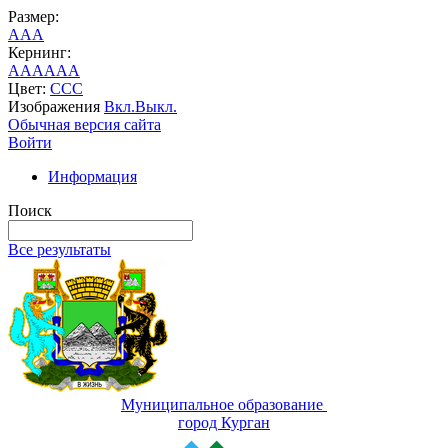
Размер:
A
A
A
Кернинг:
AA
AA
AA
Цвет:
C
C
C
Изображения
Вкл.
Выкл.
Обычная версия сайта
Войти
Информация
Поиск
Все результаты
Муниципальное образование
город Курган