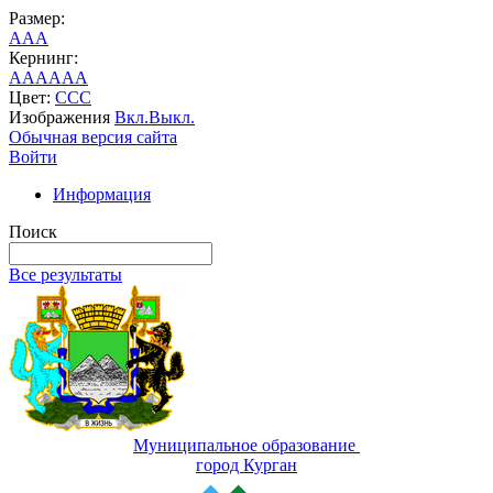
Размер:
A
A
A
Кернинг:
AA
AA
AA
Цвет:
C
C
C
Изображения
Вкл.
Выкл.
Обычная версия сайта
Войти
Информация
Поиск
Все результаты
Муниципальное образование
город Курган