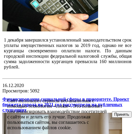
1 декабря завершился установленный законодательством срок
уплаты имущественных налогов за 2019 год, однако не все
курганцы своевременно оплатили налоги. По данным
городской инспекции федеральной налоговой службы, общая
сумма задолженности курганцев превысила 160 миллионов
рублей.
16.12.2020
Просмотров: 5092
Финансирование социальной сферы в приоритете. Проект
Сайт использует сервисы веб-аналитики с
бюджета города на 2021 год рассмотрели на публичных
помощью технологии «cookie». Это позволяет
слушаниях
нам анализировать взаимодействие посетителей
Принять
с сайтом и делать его лучше. Продолжая
пользоваться сайтом, вы соглашаетесь с
использованием файлов cookie.