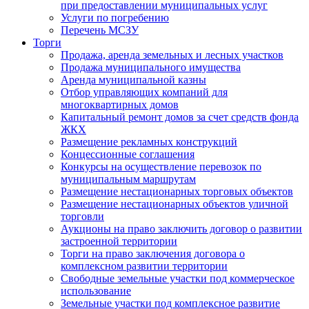
при предоставлении муниципальных услуг
Услуги по погребению
Перечень МСЗУ
Торги
Продажа, аренда земельных и лесных участков
Продажа муниципального имущества
Аренда муниципальной казны
Отбор управляющих компаний для
многоквартирных домов
Капитальный ремонт домов за счет средств фонда
ЖКХ
Размещение рекламных конструкций
Концессионные соглашения
Конкурсы на осуществление перевозок по
муниципальным маршрутам
Размещение нестационарных торговых объектов
Размещение нестационарных объектов уличной
торговли
Аукционы на право заключить договор о развитии
застроенной территории
Торги на право заключения договора о
комплексном развитии территории
Свободные земельные участки под коммерческое
использование
Земельные участки под комплексное развитие