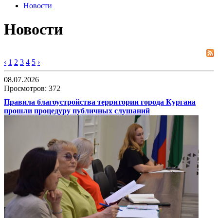
Новости
Новости
‹
1
2
3
4
5
›
08.07.2026
Просмотров: 372
Правила благоустройства территории города Кургана
прошли процедуру публичных слушаний