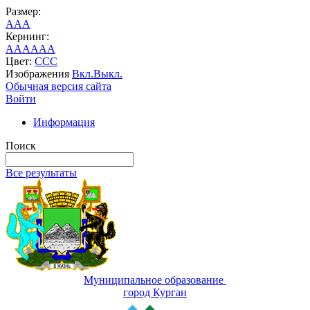
Размер:
A
A
A
Кернинг:
AA
AA
AA
Цвет:
C
C
C
Изображения
Вкл.
Выкл.
Обычная версия сайта
Войти
Информация
Поиск
Все результаты
Муниципальное образование
город Курган