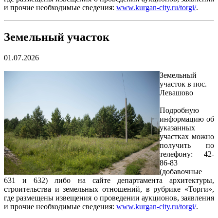
и прочие необходимые сведения:
www.kurgan-city.ru/torgi/
.
Земельный участок
01.07.2026
Земельный
участок в пос.
Левашово
Подробную
информацию об
указанных
участках можно
получить по
телефону: 42-
86-83
(добавочные
631 и 632) либо на сайте департамента архитектуры,
строительства и земельных отношений, в рубрике «Торги»,
где размещены извещения о проведении аукционов, заявления
и прочие необходимые сведения:
www.kurgan-city.ru/torgi/
.