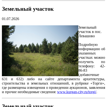
Земельный участок
01.07.2026
Земельный
участок в пос.
Левашово
Подробную
информацию об
указанных
участках можно
получить по
телефону: 42-
86-83
(добавочные
631 и 632) либо на сайте департамента архитектуры,
строительства и земельных отношений, в рубрике «Торги»,
где размещены извещения о проведении аукционов, заявления
и прочие необходимые сведения:
www.kurgan-city.ru/torgi/
.
Земельный участок