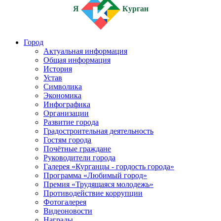
Я
Курган
Город
Актуальная информация
Общая информация
История
Устав
Символика
Экономика
Инфографика
Организации
Развитие города
Градостроительная деятельность
Гостям города
Почётные граждане
Руководители города
Галерея «Курганцы - гордость города»
Программа «Любимый город»
Премия «Трудящаяся молодежь»
Противодействие коррупции
Фотогалерея
Видеоновости
Награды