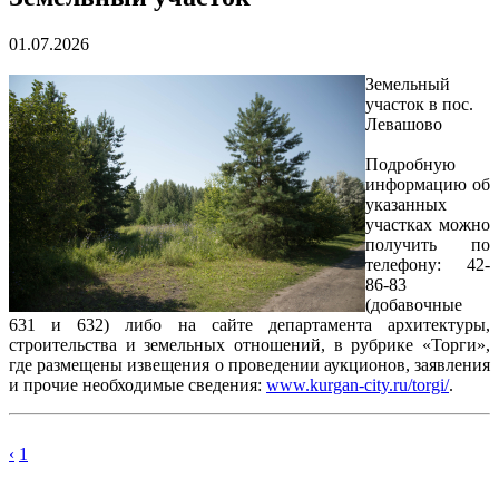
01.07.2026
Земельный
участок в пос.
Левашово
Подробную
информацию об
указанных
участках можно
получить по
телефону: 42-
86-83
(добавочные
631 и 632) либо на сайте департамента архитектуры,
строительства и земельных отношений, в рубрике «Торги»,
где размещены извещения о проведении аукционов, заявления
и прочие необходимые сведения:
www.kurgan-city.ru/torgi/
.
‹
1