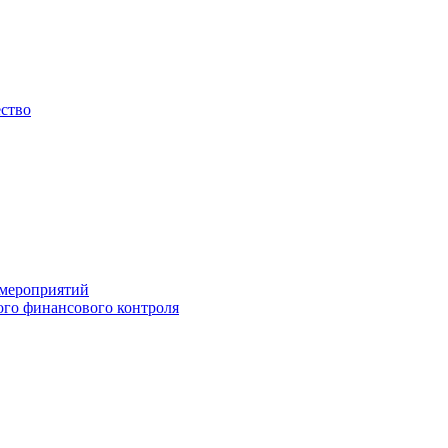
ество
 мероприятий
го финансового контроля