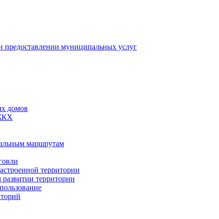
 предоставлении муниципальных услуг
ых домов
 ЖКХ
пальным маршрутам
говли
застроенной территории
м развитии территории
спользование
иторий