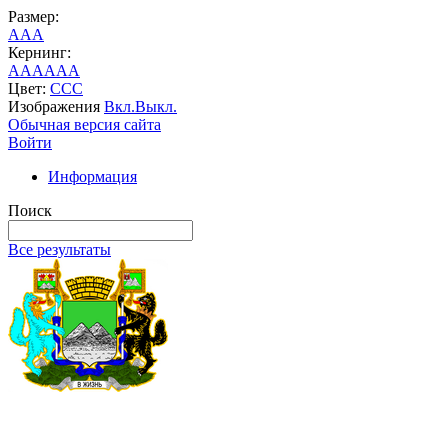
Размер:
A
A
A
Кернинг:
AA
AA
AA
Цвет:
C
C
C
Изображения
Вкл.
Выкл.
Обычная версия сайта
Войти
Информация
Поиск
Все результаты