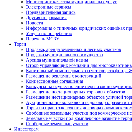
Мониторинг качества муниципальных услуг
Электронные сервисы
Предварительная запись
Другая информация
Новости
Информация о типичных юридических ошибках при
Услуги по погребению
Перечень МСЗУ
Торги
Продажа, аренда земельных и лесных участков
Продажа муниципального имущества
Аренда муниципальной казны
Отбор управляющих компаний для многоквартирн
Капитальный ремонт домов за счет средств фонда
Размещение рекламных конструкций
Концессионные соглашения
Конкурсы на осуществление перевозок по муници
Размещение нестационарных торговых объектов
Размещение нестационарных объектов уличной тор
Аукционы на право заключить договор о развитии 
Торги на право заключения договора о комплексно
Свободные земельные участки под коммерческое и
Земельные участки под комплексное развитие терр
Свободные земельные участки
Инвесторам