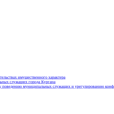
ательствах имущественного характера
ьных служащих города Кургана
у поведению муниципальных служащих и урегулированию конфл