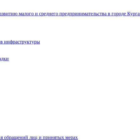
звитию малого и среднего предпринимательства в городе Курга
ов инфраструктуры
адки
ия обращений лиц и принятых мерах