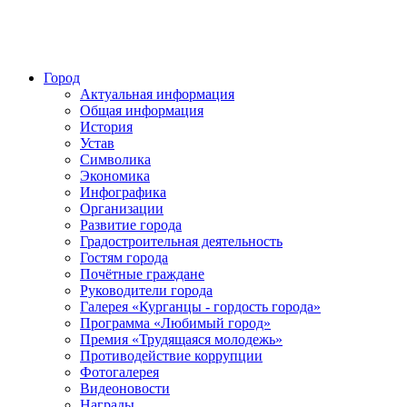
Город
Актуальная информация
Общая информация
История
Устав
Символика
Экономика
Инфографика
Организации
Развитие города
Градостроительная деятельность
Гостям города
Почётные граждане
Руководители города
Галерея «Курганцы - гордость города»
Программа «Любимый город»
Премия «Трудящаяся молодежь»
Противодействие коррупции
Фотогалерея
Видеоновости
Награды