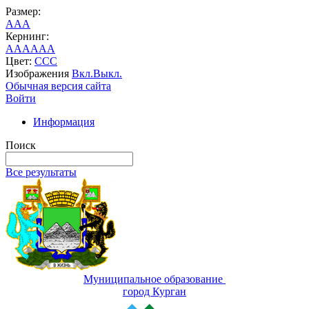
Размер:
A
A
A
Кернинг:
AA
AA
AA
Цвет:
C
C
C
Изображения
Вкл.
Выкл.
Обычная версия сайта
Войти
Информация
Поиск
Все результаты
Муниципальное образование
город Курган