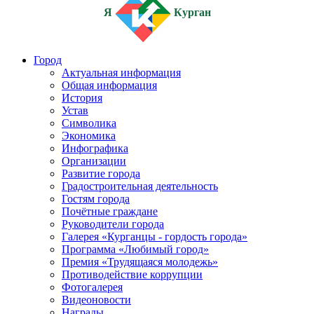
Я
Курган
Город
Актуальная информация
Общая информация
История
Устав
Символика
Экономика
Инфографика
Организации
Развитие города
Градостроительная деятельность
Гостям города
Почётные граждане
Руководители города
Галерея «Курганцы - гордость города»
Программа «Любимый город»
Премия «Трудящаяся молодежь»
Противодействие коррупции
Фотогалерея
Видеоновости
Награды