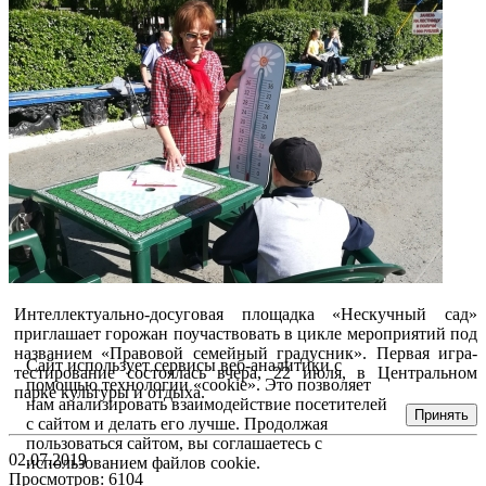
Интеллектуально-досуговая площадка «Нескучный сад»
приглашает горожан поучаствовать в цикле мероприятий под
названием «Правовой семейный градусник». Первая игра-
Сайт использует сервисы веб-аналитики с
тестирование состоялась вчера, 22 июля, в Центральном
помощью технологии «cookie». Это позволяет
парке культуры и отдыха.
нам анализировать взаимодействие посетителей
Принять
с сайтом и делать его лучше. Продолжая
пользоваться сайтом, вы соглашаетесь с
02.07.2019
использованием файлов cookie.
Просмотров: 6104