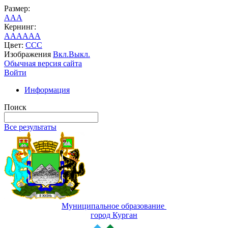
Размер:
A
A
A
Кернинг:
AA
AA
AA
Цвет:
C
C
C
Изображения
Вкл.
Выкл.
Обычная версия сайта
Войти
Информация
Поиск
Все результаты
Муниципальное образование
город Курган