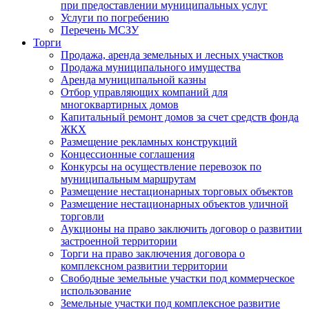
при предоставлении муниципальных услуг
Услуги по погребению
Перечень МСЗУ
Торги
Продажа, аренда земельных и лесных участков
Продажа муниципального имущества
Аренда муниципальной казны
Отбор управляющих компаний для
многоквартирных домов
Капитальный ремонт домов за счет средств фонда
ЖКХ
Размещение рекламных конструкций
Концессионные соглашения
Конкурсы на осуществление перевозок по
муниципальным маршрутам
Размещение нестационарных торговых объектов
Размещение нестационарных объектов уличной
торговли
Аукционы на право заключить договор о развитии
застроенной территории
Торги на право заключения договора о
комплексном развитии территории
Свободные земельные участки под коммерческое
использование
Земельные участки под комплексное развитие