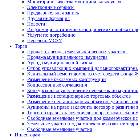
Мониторинг качества муниципальных услуг
Электронные сервисы
Предварительная запись
Другая информация
Новости
Информация о типичных юридических ошибках при
Услуги по погребению
Перечень МСЗУ
Торги
Продажа, аренда земельных и лесных участков
Продажа муниципального имущества
Аренда муниципальной казны
Отбор управляющих компаний для многоквартирн
Капитальный ремонт домов за счет средств фонда
Размещение рекламных конструкций
Концессионные соглашения
Конкурсы на осуществление перевозок по муници
Размещение нестационарных торговых объектов
Размещение нестационарных объектов уличной тор
Аукционы на право заключить договор о развитии 
Торги на право заключения договора о комплексно
Свободные земельные участки под коммерческое и
Земельные участки под комплексное развитие терр
Свободные земельные участки
Инвесторам