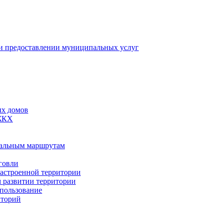
 предоставлении муниципальных услуг
ых домов
 ЖКХ
пальным маршрутам
говли
застроенной территории
м развитии территории
спользование
иторий