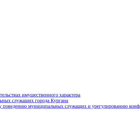
ательствах имущественного характера
ьных служащих города Кургана
у поведению муниципальных служащих и урегулированию конфл