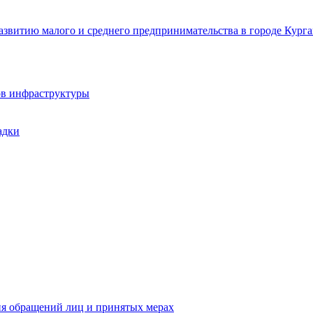
звитию малого и среднего предпринимательства в городе Курга
ов инфраструктуры
адки
ия обращений лиц и принятых мерах