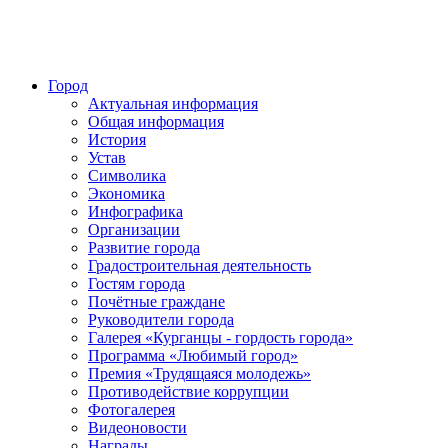
Город
Актуальная информация
Общая информация
История
Устав
Символика
Экономика
Инфографика
Организации
Развитие города
Градостроительная деятельность
Гостям города
Почётные граждане
Руководители города
Галерея «Курганцы - гордость города»
Программа «Любимый город»
Премия «Трудящаяся молодежь»
Противодействие коррупции
Фотогалерея
Видеоновости
Награды