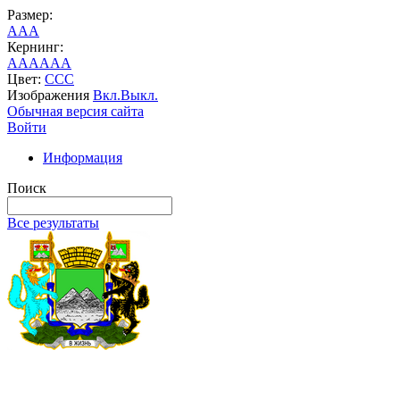
Размер:
A
A
A
Кернинг:
AA
AA
AA
Цвет:
C
C
C
Изображения
Вкл.
Выкл.
Обычная версия сайта
Войти
Информация
Поиск
Все результаты