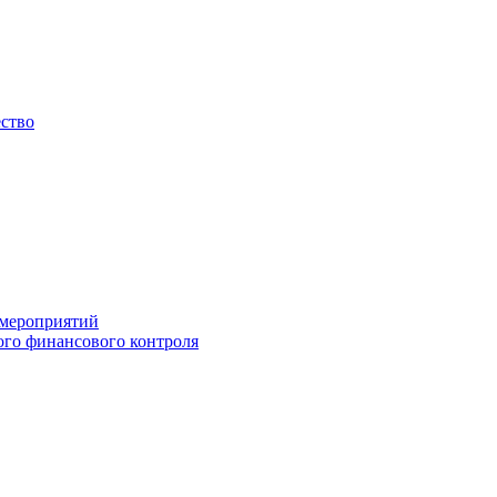
ество
 мероприятий
го финансового контроля