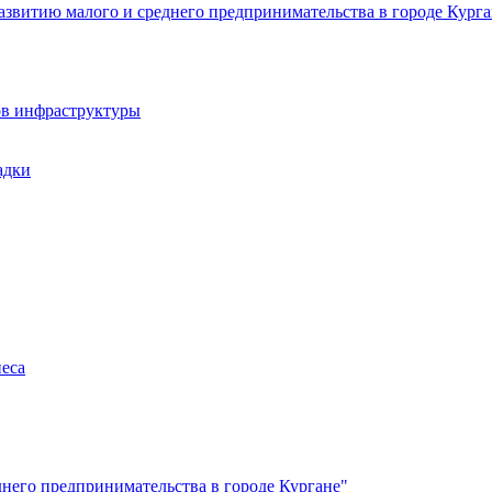
звитию малого и среднего предпринимательства в городе Курга
ов инфраструктуры
адки
неса
него предпринимательства в городе Кургане"