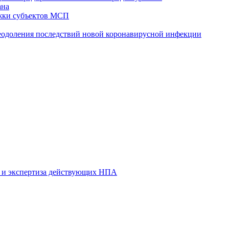
ана
жки субъектов МСП
реодоления последствий новой коронавирусной инфекции
 и экспертиза действующих НПА