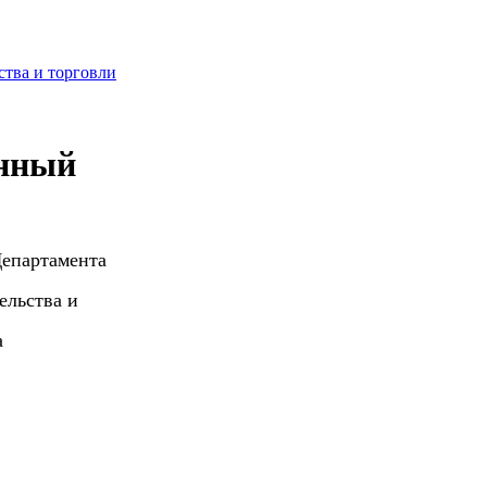
ства и торговли
нный
Департамента
ельства и
ургана