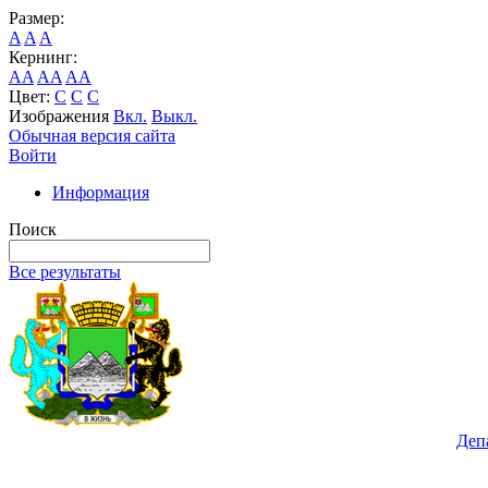
Размер:
A
A
A
Кернинг:
AA
AA
AA
Цвет:
C
C
C
Изображения
Вкл.
Выкл.
Обычная версия сайта
Войти
Информация
Поиск
Все результаты
Деп