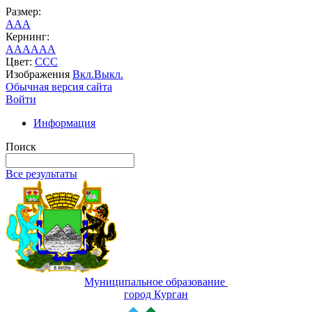
Размер:
A
A
A
Кернинг:
AA
AA
AA
Цвет:
C
C
C
Изображения
Вкл.
Выкл.
Обычная версия сайта
Войти
Информация
Поиск
Все результаты
Муниципальное образование
город Курган