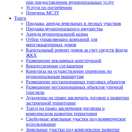
при предоставлении муниципальных услуг
Услуги по погребению
Перечень МСЗУ
Торги
Продажа, аренда земельных и лесных участков
Продажа муниципального имущества
Аренда муниципальной казны
Отбор управляющих компаний для
многоквартирных домов
Капитальный ремонт домов за счет средств фонда
ЖКХ
Размещение рекламных конструкций
Концессионные соглашения
Конкурсы на осуществление перевозок по
муниципальным маршрутам
Размещение нестационарных торговых объектов
Размещение нестационарных объектов уличной
торговли
Аукционы на право заключить договор о развитии
застроенной территории
Торги на право заключения договора о
комплексном развитии территории
Свободные земельные участки под коммерческое
использование
Земельные участки под комплексное развитие