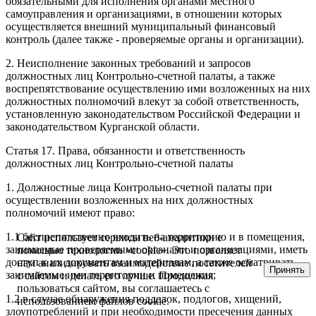
обязательными для исполнения органами местного
самоуправления и организациями, в отношении которых
осуществляется внешний муниципальный финансовый
контроль (далее также - проверяемые органы и организации).
2. Неисполнение законных требований и запросов
должностных лиц Контрольно-счетной палаты, а также
воспрепятствование осуществлению ими возложенных на них
должностных полномочий влекут за собой ответственность,
установленную законодательством Российской Федерации и
законодательством Курганской области.
Статья 17. Права, обязанности и ответственность
должностных лиц Контрольно-счетной палаты
1. Должностные лица Контрольно-счетной палаты при
осуществлении возложенных на них должностных
полномочий имеют право:
1.1 беспрепятственно входить на территорию и в помещения,
Сайт использует сервисы веб-аналитики с
занимаемые проверяемыми органами и организациями, иметь
помощью технологии «cookie». Это позволяет
доступ к их документам и материалам, а также осматривать
нам анализировать взаимодействие посетителей
Принять
занимаемые ими территории и помещения;
с сайтом и делать его лучше. Продолжая
пользоваться сайтом, вы соглашаетесь с
1.2 в случае обнаружения подделок, подлогов, хищений,
использованием файлов cookie.
злоупотреблений и при необходимости пресечения данных