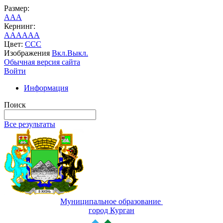
Размер:
A
A
A
Кернинг:
AA
AA
AA
Цвет:
C
C
C
Изображения
Вкл.
Выкл.
Обычная версия сайта
Войти
Информация
Поиск
Все результаты
Муниципальное образование
город Курган