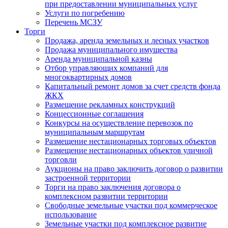
при предоставлении муниципальных услуг
Услуги по погребению
Перечень МСЗУ
Торги
Продажа, аренда земельных и лесных участков
Продажа муниципального имущества
Аренда муниципальной казны
Отбор управляющих компаний для
многоквартирных домов
Капитальный ремонт домов за счет средств фонда
ЖКХ
Размещение рекламных конструкций
Концессионные соглашения
Конкурсы на осуществление перевозок по
муниципальным маршрутам
Размещение нестационарных торговых объектов
Размещение нестационарных объектов уличной
торговли
Аукционы на право заключить договор о развитии
застроенной территории
Торги на право заключения договора о
комплексном развитии территории
Свободные земельные участки под коммерческое
использование
Земельные участки под комплексное развитие