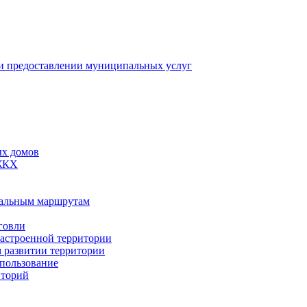
 предоставлении муниципальных услуг
ых домов
 ЖКХ
пальным маршрутам
говли
застроенной территории
м развитии территории
спользование
иторий