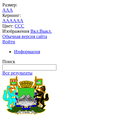
Размер:
A
A
A
Кернинг:
AA
AA
AA
Цвет:
C
C
C
Изображения
Вкл.
Выкл.
Обычная версия сайта
Войти
Информация
Поиск
Все результаты