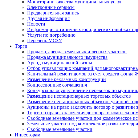
Мониторинг качества муниципальных услуг
Электронные сервисы
Предварительная запись
Другая информация
Новости
Информация о типичных юридических ошибках при
Услуги по погребению
Перечень МСЗУ
Торги
Продажа, аренда земельных и лесных участков
Продажа муниципального имущества
Аренда муниципальной казны
Отбор управляющих компаний для многоквартирн
Капитальный ремонт домов за счет средств фонда
Размещение рекламных конструкций
Концессионные соглашения
Конкурсы на осуществление перевозок по муници
Размещение нестационарных торговых объектов
Размещение нестационарных объектов уличной тор
Аукционы на право заключить договор о развитии 
Торги на право заключения договора о комплексно
Свободные земельные участки под коммерческое и
Земельные участки под комплексное развитие терр
Свободные земельные участки
Инвесторам