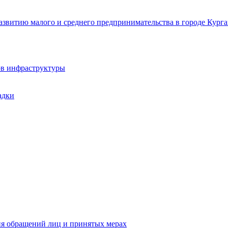
звитию малого и среднего предпринимательства в городе Курга
ов инфраструктуры
адки
ия обращений лиц и принятых мерах