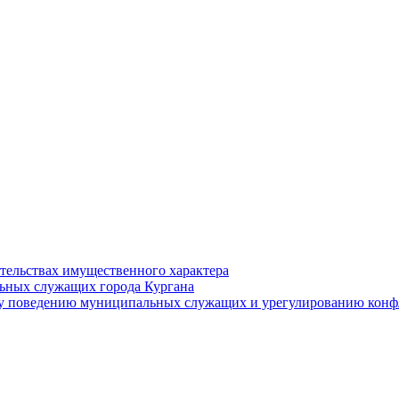
ательствах имущественного характера
ьных служащих города Кургана
у поведению муниципальных служащих и урегулированию конфл