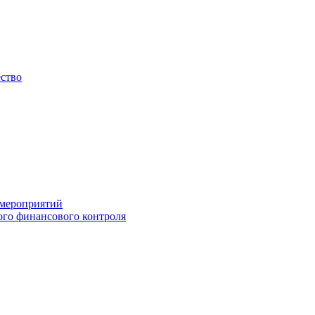
ество
 мероприятий
го финансового контроля