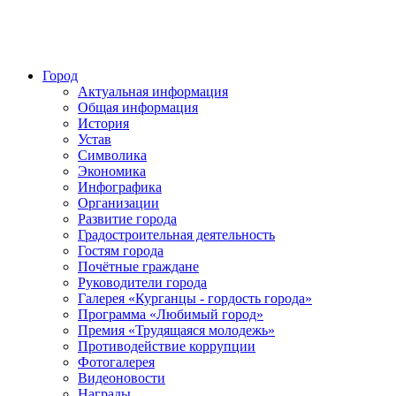
Город
Актуальная информация
Общая информация
История
Устав
Символика
Экономика
Инфографика
Организации
Развитие города
Градостроительная деятельность
Гостям города
Почётные граждане
Руководители города
Галерея «Курганцы - гордость города»
Программа «Любимый город»
Премия «Трудящаяся молодежь»
Противодействие коррупции
Фотогалерея
Видеоновости
Награды