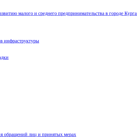
звитию малого и среднего предпринимательства в городе Курга
ов инфраструктуры
адки
ия обращений лиц и принятых мерах