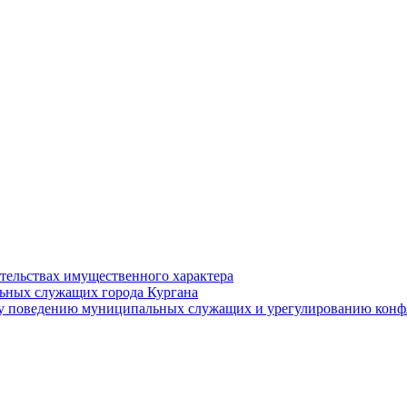
ательствах имущественного характера
ьных служащих города Кургана
у поведению муниципальных служащих и урегулированию конфл