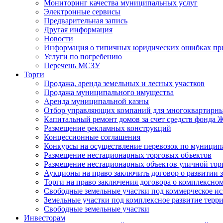
Мониторинг качества муниципальных услуг
Электронные сервисы
Предварительная запись
Другая информация
Новости
Информация о типичных юридических ошибках при
Услуги по погребению
Перечень МСЗУ
Торги
Продажа, аренда земельных и лесных участков
Продажа муниципального имущества
Аренда муниципальной казны
Отбор управляющих компаний для многоквартирн
Капитальный ремонт домов за счет средств фонда
Размещение рекламных конструкций
Концессионные соглашения
Конкурсы на осуществление перевозок по муници
Размещение нестационарных торговых объектов
Размещение нестационарных объектов уличной тор
Аукционы на право заключить договор о развитии 
Торги на право заключения договора о комплексно
Свободные земельные участки под коммерческое и
Земельные участки под комплексное развитие терр
Свободные земельные участки
Инвесторам