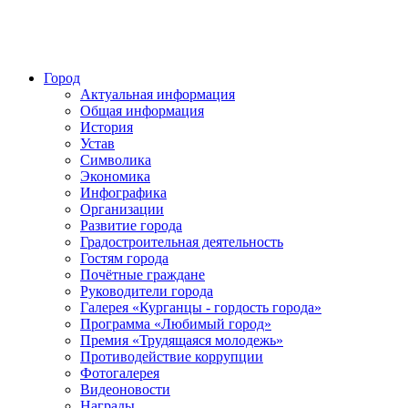
Город
Актуальная информация
Общая информация
История
Устав
Символика
Экономика
Инфографика
Организации
Развитие города
Градостроительная деятельность
Гостям города
Почётные граждане
Руководители города
Галерея «Курганцы - гордость города»
Программа «Любимый город»
Премия «Трудящаяся молодежь»
Противодействие коррупции
Фотогалерея
Видеоновости
Награды