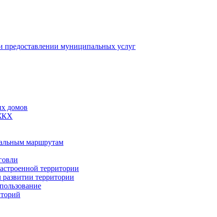
 предоставлении муниципальных услуг
ых домов
 ЖКХ
пальным маршрутам
говли
застроенной территории
м развитии территории
спользование
иторий