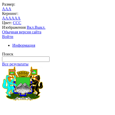
Размер:
A
A
A
Кернинг:
AA
AA
AA
Цвет:
C
C
C
Изображения
Вкл.
Выкл.
Обычная версия сайта
Войти
Информация
Поиск
Все результаты