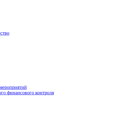
ество
 мероприятий
го финансового контроля