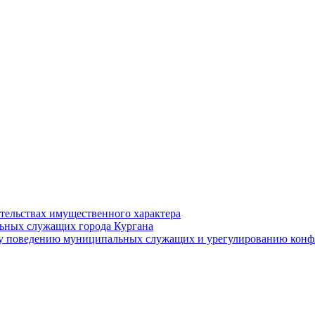
ательствах имущественного характера
ьных служащих города Кургана
у поведению муниципальных служащих и урегулированию конфл