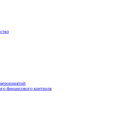
ество
 мероприятий
го финансового контроля