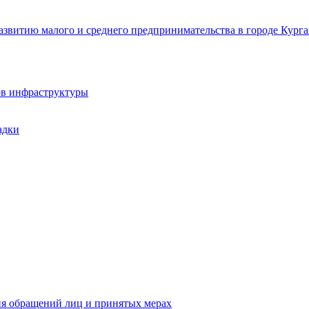
звитию малого и среднего предпринимательства в городе Курга
ов инфраструктуры
адки
ия обращений лиц и принятых мерах