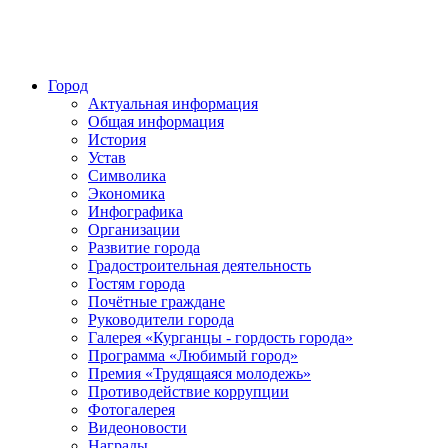
Город
Актуальная информация
Общая информация
История
Устав
Символика
Экономика
Инфографика
Организации
Развитие города
Градостроительная деятельность
Гостям города
Почётные граждане
Руководители города
Галерея «Курганцы - гордость города»
Программа «Любимый город»
Премия «Трудящаяся молодежь»
Противодействие коррупции
Фотогалерея
Видеоновости
Награды