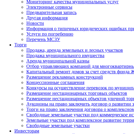
Мониторинг качества муниципальных услуг
Электронные сервисы
Предварительная запись
Другая информация
Новости
Информация о типичных юридических ошибках при
Услуги по погребению
Перечень МСЗУ
Торги
Продажа, аренда земельных и лесных участков
Продажа муниципального имущества
Аренда муниципальной казны
Отбор управляющих компаний для многоквартирн
Капитальный ремонт домов за счет средств фонда
Размещение рекламных конструкций
Концессионные соглашения
Конкурсы на осуществление перевозок по муници
Размещение нестационарных торговых объектов
Размещение нестационарных объектов уличной тор
Аукционы на право заключить договор о развитии 
Торги на право заключения договора о комплексно
Свободные земельные участки под коммерческое и
Земельные участки под комплексное развитие терр
Свободные земельные участки
Инвесторам