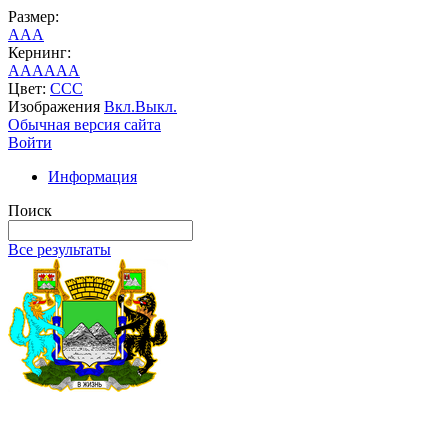
Размер:
A
A
A
Кернинг:
AA
AA
AA
Цвет:
C
C
C
Изображения
Вкл.
Выкл.
Обычная версия сайта
Войти
Информация
Поиск
Все результаты