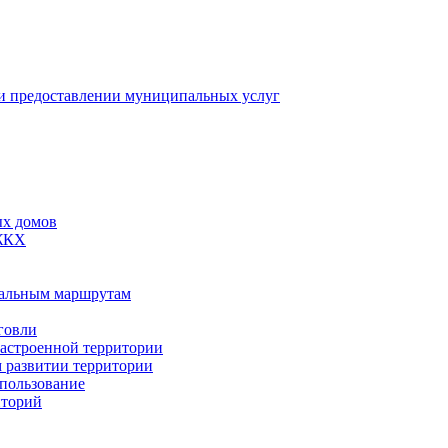
 предоставлении муниципальных услуг
ых домов
 ЖКХ
пальным маршрутам
говли
застроенной территории
м развитии территории
спользование
иторий