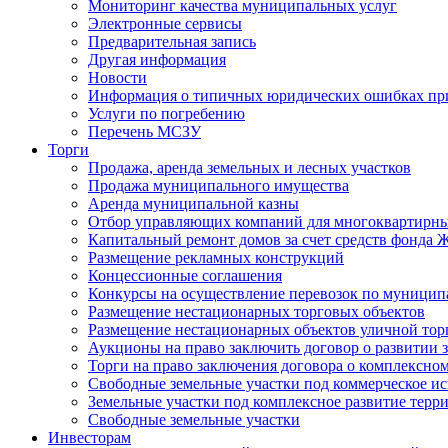
Мониторинг качества муниципальных услуг
Электронные сервисы
Предварительная запись
Другая информация
Новости
Информация о типичных юридических ошибках при
Услуги по погребению
Перечень МСЗУ
Торги
Продажа, аренда земельных и лесных участков
Продажа муниципального имущества
Аренда муниципальной казны
Отбор управляющих компаний для многоквартирн
Капитальный ремонт домов за счет средств фонда
Размещение рекламных конструкций
Концессионные соглашения
Конкурсы на осуществление перевозок по муници
Размещение нестационарных торговых объектов
Размещение нестационарных объектов уличной тор
Аукционы на право заключить договор о развитии 
Торги на право заключения договора о комплексно
Свободные земельные участки под коммерческое и
Земельные участки под комплексное развитие терр
Свободные земельные участки
Инвесторам