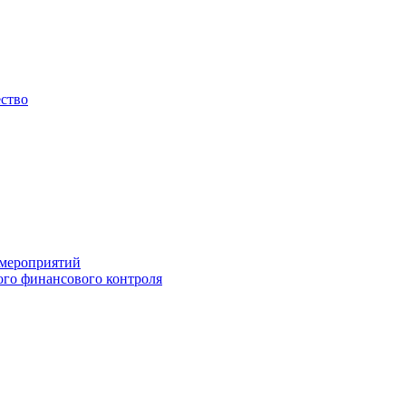
ество
 мероприятий
го финансового контроля