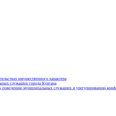
ательствах имущественного характера
ьных служащих города Кургана
у поведению муниципальных служащих и урегулированию конфл