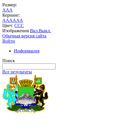
Размер:
A
A
A
Кернинг:
AA
AA
AA
Цвет:
C
C
C
Изображения
Вкл.
Выкл.
Обычная версия сайта
Войти
Информация
Поиск
Все результаты