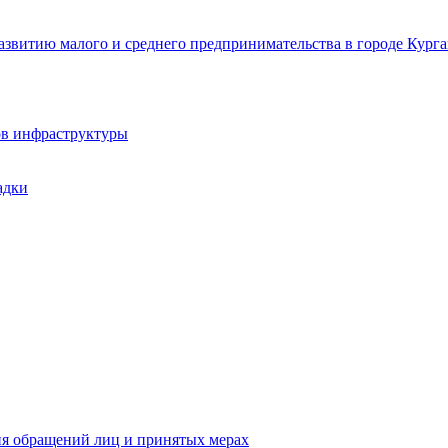
звитию малого и среднего предпринимательства в городе Курга
ов инфраструктуры
адки
ия обращений лиц и принятых мерах