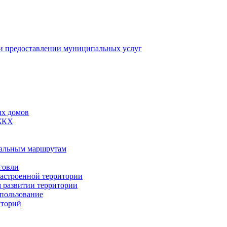
 предоставлении муниципальных услуг
ых домов
 ЖКХ
пальным маршрутам
говли
застроенной территории
м развитии территории
спользование
иторий