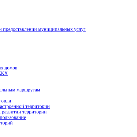
 предоставлении муниципальных услуг
ых домов
 ЖКХ
пальным маршрутам
говли
застроенной территории
м развитии территории
спользование
иторий