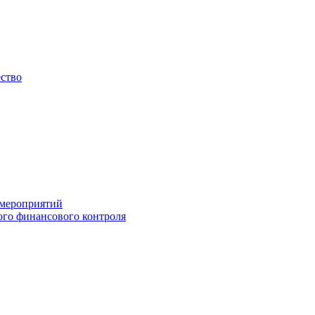
ество
 мероприятий
го финансового контроля