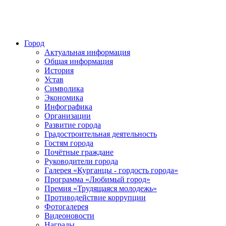
Город
Актуальная информация
Общая информация
История
Устав
Символика
Экономика
Инфографика
Организации
Развитие города
Градостроительная деятельность
Гостям города
Почётные граждане
Руководители города
Галерея «Курганцы - гордость города»
Программа «Любимый город»
Премия «Трудящаяся молодежь»
Противодействие коррупции
Фотогалерея
Видеоновости
Награды