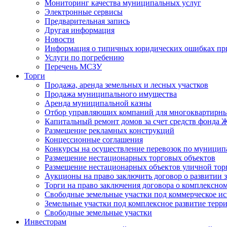
Мониторинг качества муниципальных услуг
Электронные сервисы
Предварительная запись
Другая информация
Новости
Информация о типичных юридических ошибках при
Услуги по погребению
Перечень МСЗУ
Торги
Продажа, аренда земельных и лесных участков
Продажа муниципального имущества
Аренда муниципальной казны
Отбор управляющих компаний для многоквартирн
Капитальный ремонт домов за счет средств фонда
Размещение рекламных конструкций
Концессионные соглашения
Конкурсы на осуществление перевозок по муници
Размещение нестационарных торговых объектов
Размещение нестационарных объектов уличной тор
Аукционы на право заключить договор о развитии 
Торги на право заключения договора о комплексно
Свободные земельные участки под коммерческое и
Земельные участки под комплексное развитие терр
Свободные земельные участки
Инвесторам