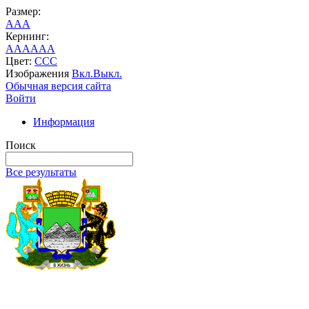
Размер:
A
A
A
Кернинг:
AA
AA
AA
Цвет:
C
C
C
Изображения
Вкл.
Выкл.
Обычная версия сайта
Войти
Информация
Поиск
Все результаты