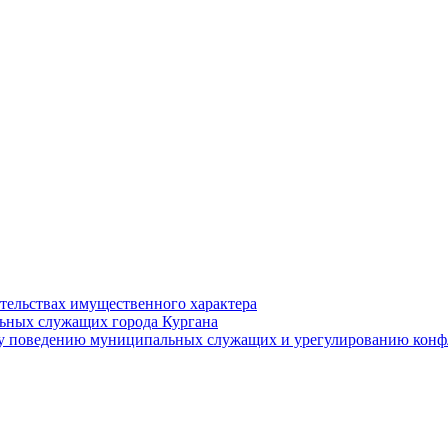
ательствах имущественного характера
ьных служащих города Кургана
у поведению муниципальных служащих и урегулированию конфл