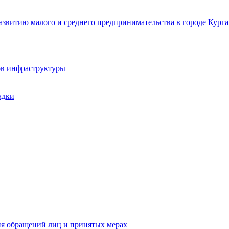
звитию малого и среднего предпринимательства в городе Курга
ов инфраструктуры
адки
ия обращений лиц и принятых мерах