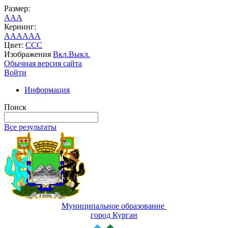
Размер:
A
A
A
Кернинг:
AA
AA
AA
Цвет:
C
C
C
Изображения
Вкл.
Выкл.
Обычная версия сайта
Войти
Информация
Поиск
Все результаты
Муниципальное образование
город Курган