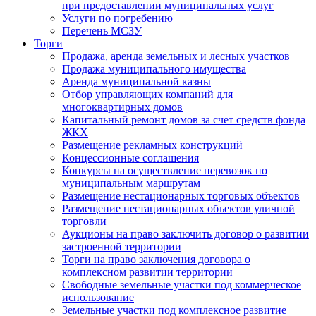
при предоставлении муниципальных услуг
Услуги по погребению
Перечень МСЗУ
Торги
Продажа, аренда земельных и лесных участков
Продажа муниципального имущества
Аренда муниципальной казны
Отбор управляющих компаний для
многоквартирных домов
Капитальный ремонт домов за счет средств фонда
ЖКХ
Размещение рекламных конструкций
Концессионные соглашения
Конкурсы на осуществление перевозок по
муниципальным маршрутам
Размещение нестационарных торговых объектов
Размещение нестационарных объектов уличной
торговли
Аукционы на право заключить договор о развитии
застроенной территории
Торги на право заключения договора о
комплексном развитии территории
Свободные земельные участки под коммерческое
использование
Земельные участки под комплексное развитие