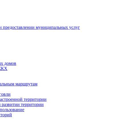
 предоставлении муниципальных услуг
ых домов
 ЖКХ
пальным маршрутам
говли
застроенной территории
м развитии территории
спользование
иторий