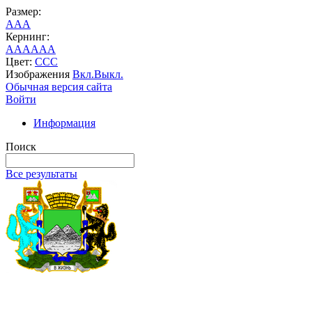
Размер:
A
A
A
Кернинг:
AA
AA
AA
Цвет:
C
C
C
Изображения
Вкл.
Выкл.
Обычная версия сайта
Войти
Информация
Поиск
Все результаты