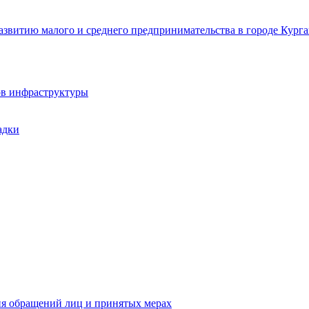
звитию малого и среднего предпринимательства в городе Курга
ов инфраструктуры
адки
ия обращений лиц и принятых мерах