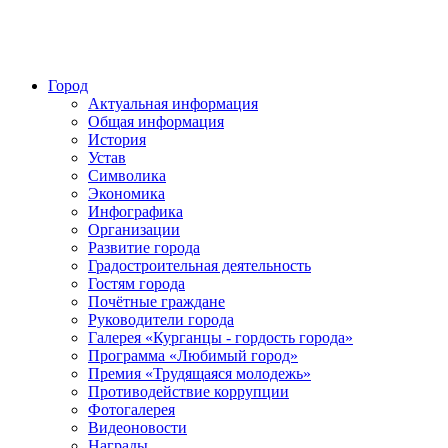
Город
Актуальная информация
Общая информация
История
Устав
Символика
Экономика
Инфографика
Организации
Развитие города
Градостроительная деятельность
Гостям города
Почётные граждане
Руководители города
Галерея «Курганцы - гордость города»
Программа «Любимый город»
Премия «Трудящаяся молодежь»
Противодействие коррупции
Фотогалерея
Видеоновости
Награды