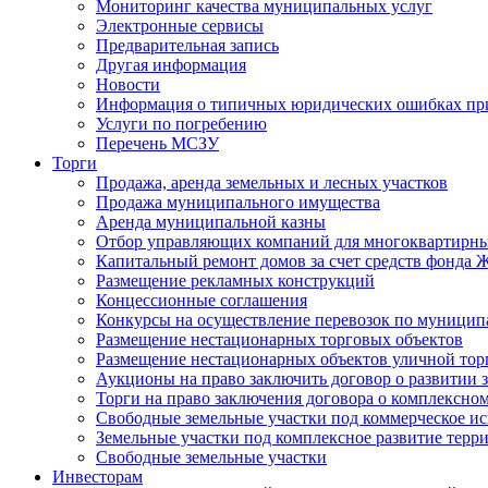
Мониторинг качества муниципальных услуг
Электронные сервисы
Предварительная запись
Другая информация
Новости
Информация о типичных юридических ошибках при
Услуги по погребению
Перечень МСЗУ
Торги
Продажа, аренда земельных и лесных участков
Продажа муниципального имущества
Аренда муниципальной казны
Отбор управляющих компаний для многоквартирн
Капитальный ремонт домов за счет средств фонда
Размещение рекламных конструкций
Концессионные соглашения
Конкурсы на осуществление перевозок по муници
Размещение нестационарных торговых объектов
Размещение нестационарных объектов уличной тор
Аукционы на право заключить договор о развитии 
Торги на право заключения договора о комплексно
Свободные земельные участки под коммерческое и
Земельные участки под комплексное развитие терр
Свободные земельные участки
Инвесторам