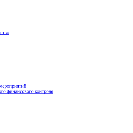
ество
 мероприятий
го финансового контроля