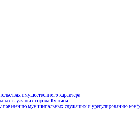
ательствах имущественного характера
ьных служащих города Кургана
у поведению муниципальных служащих и урегулированию конфл