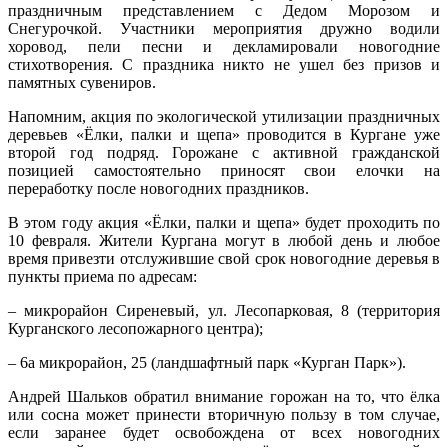
праздничным представлением с Дедом Морозом и
Снегурочкой. Участники мероприятия дружно водили
хоровод, пели песни и декламировали новогодние
стихотворения. С праздника никто не ушел без призов и
памятных сувениров.
Напомним, акция по экологической утилизации праздничных
деревьев «Ёлки, палки и щепа» проводится в Кургане уже
второй год подряд. Горожане с активной гражданской
позицией самостоятельно приносят свои елочки на
переработку после новогодних праздников.
В этом году акция «Ёлки, палки и щепа» будет проходить по
10 февраля. Жители Кургана могут в любой день и любое
время привезти отслужившие свой срок новогодние деревья в
пункты приема по адресам:
– микрорайон Сиреневый, ул. Лесопарковая, 8 (территория
Курганского лесопожарного центра);
– 6а микрорайон, 25 (ландшафтный парк «Курган Парк»).
Андрей Шальков обратил внимание горожан на то, что ёлка
или сосна может принести вторичную пользу в том случае,
если заранее будет освобождена от всех новогодних