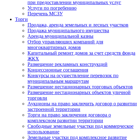
при предоставлении муниципальных услуг
Услуги по погребению
Перечень МСЗУ
Торги
Продажа, аренда земельных и лесных участков
Продажа муниципального имущества
Аренда муниципальной казны
Отбор управляющих компаний для
многоквартирных домов
Капитальный ремонт домов за счет средств фонда
ЖКХ
Размещение рекламных конструкций
Концессионные соглашения
Конкурсы на осуществление перевозок по
муниципальным маршрутам
Размещение нестационарных торговых объектов
Размещение нестационарных объектов уличной
торговли
Аукционы на право заключить договор о развитии
застроенной территории
Торги на право заключения договора о
комплексном развитии территории
Свободные земельные участки под коммерческое
использование
Земельные участки под комплексное развитие