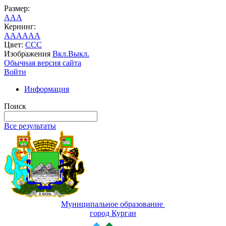
Размер:
A
A
A
Кернинг:
AA
AA
AA
Цвет:
C
C
C
Изображения
Вкл.
Выкл.
Обычная версия сайта
Войти
Информация
Поиск
Все результаты
Муниципальное образование
город Курган