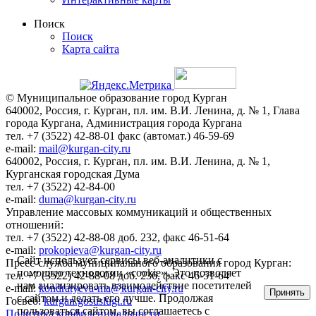
Поиск
Поиск
Карта сайта
© Муниципальное образование город Курган
640002, Россия, г. Курган, пл. им. В.И. Ленина, д. № 1, Глава
города Кургана, Администрация города Кургана
тел. +7 (3522) 42-88-01 факс (автомат.) 46-59-69
e-mail:
mail@kurgan-city.ru
640002, Россия, г. Курган, пл. им. В.И. Ленина, д. № 1,
Курганская городская Дума
тел. +7 (3522) 42-84-00
e-mail:
duma@kurgan-city.ru
Управление массовых коммуникаций и общественных
отношений:
тел. +7 (3522) 42-88-08 доб. 232, факс 46-51-64
e-mail:
prokopieva@kurgan-city.ru
Сайт использует сервисы веб-аналитики с
Пресс-служба муниципального образования город Курган:
помощью технологии «cookie». Это позволяет
тел. +7 (3522) 42-88-08 доб. 236, факс 46-51-64
нам анализировать взаимодействие посетителей
e-mail:
kondratyeva-ma@kurgan-city.ru
Принять
с сайтом и делать его лучше. Продолжая
Госвеб:
kurgan.gosuslugi.ru
пользоваться сайтом, вы соглашаетесь с
Политика конфиденциальности