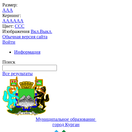
Размер:
A
A
A
Кернинг:
AA
AA
AA
Цвет:
C
C
C
Изображения
Вкл.
Выкл.
Обычная версия сайта
Войти
Информация
Поиск
Все результаты
Муниципальное образование
город Курган