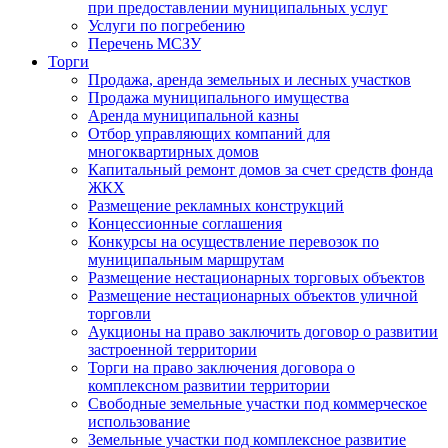
при предоставлении муниципальных услуг
Услуги по погребению
Перечень МСЗУ
Торги
Продажа, аренда земельных и лесных участков
Продажа муниципального имущества
Аренда муниципальной казны
Отбор управляющих компаний для
многоквартирных домов
Капитальный ремонт домов за счет средств фонда
ЖКХ
Размещение рекламных конструкций
Концессионные соглашения
Конкурсы на осуществление перевозок по
муниципальным маршрутам
Размещение нестационарных торговых объектов
Размещение нестационарных объектов уличной
торговли
Аукционы на право заключить договор о развитии
застроенной территории
Торги на право заключения договора о
комплексном развитии территории
Свободные земельные участки под коммерческое
использование
Земельные участки под комплексное развитие