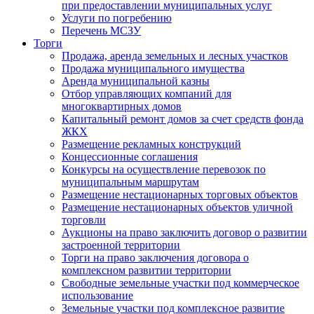
при предоставлении муниципальных услуг
Услуги по погребению
Перечень МСЗУ
Торги
Продажа, аренда земельных и лесных участков
Продажа муниципального имущества
Аренда муниципальной казны
Отбор управляющих компаний для
многоквартирных домов
Капитальный ремонт домов за счет средств фонда
ЖКХ
Размещение рекламных конструкций
Концессионные соглашения
Конкурсы на осуществление перевозок по
муниципальным маршрутам
Размещение нестационарных торговых объектов
Размещение нестационарных объектов уличной
торговли
Аукционы на право заключить договор о развитии
застроенной территории
Торги на право заключения договора о
комплексном развитии территории
Свободные земельные участки под коммерческое
использование
Земельные участки под комплексное развитие