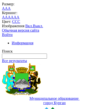
Размер:
A
A
A
Кернинг:
AA
AA
AA
Цвет:
C
C
C
Изображения
Вкл.
Выкл.
Обычная версия сайта
Войти
Информация
Поиск
Все результаты
Муниципальное образование
город Курган