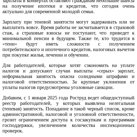
зарплаты в конвертах оставляют гражданам небольшие шансы
на получение ипотеки и кредитов, что сегодня очень
актуально для современной молодой семьи.
Зарплату при теневой занятости могут задерживать или не
выплатить вовсе. Время работы не засчитывается в страховой
стаж, а страховые взносы не поступают, что приведет к
минимальной пенсии в будущем. Также те, кто трудится в
«тени» будут иметь сложности с получением
потребительского и ипотечного кредитов, налоговых вычетов
при покупке жилья, лечении и обучении.
Для работодателей, которые хотят сэкономить на уплате
налогов и допускают случаи выплаты «серых» зарплат,
неформальная занятость опасна солидными штрафами и
налоговой ответственностью. За крупные уклонения от
уплаты налогов предусмотрены уголовные санкции.
Добавим, с 1 января 2025 года Роструд ведет общедоступный
реестр работодателей, у которых выявлена нелегальная
(теневая) занятость. Попадание в такой черный список, кроме
административной, налоговой и уголовной ответственности,
грозит ограничением доступа к госзакупкам и программам
господдержки, увеличением количества инспекционных
проверок.