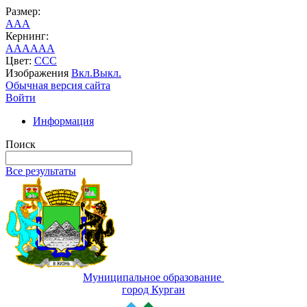
Размер:
A
A
A
Кернинг:
AA
AA
AA
Цвет:
C
C
C
Изображения
Вкл.
Выкл.
Обычная версия сайта
Войти
Информация
Поиск
Все результаты
Муниципальное образование
город Курган