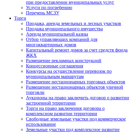
при предоставлении муниципальных услуг
Услуги по погребению
Перечень МСЗУ
Торги
Продажа, аренда земельных и лесных участков
Продажа муниципального имущества
Аренда муниципальной казны
Отбор управляющих компаний для
многоквартирных домов
Капитальный ремонт домов за счет средств фонда
ЖКХ
Размещение рекламных конструкций
Концессионные соглашения
Конкурсы на осуществление перевозок по
муниципальным маршрутам
Размещение нестационарных торговых объектов
Размещение нестационарных объектов уличной
торговли
Аукционы на право заключить договор о развитии
застроенной территории
Торги на право заключения договора о
комплексном развитии территории
Свободные земельные участки под коммерческое
использование
Земельные участки под комплексное развитие