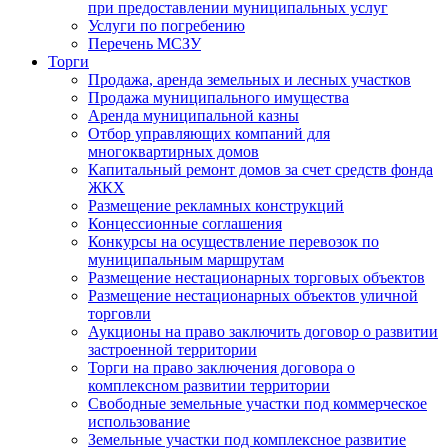
при предоставлении муниципальных услуг
Услуги по погребению
Перечень МСЗУ
Торги
Продажа, аренда земельных и лесных участков
Продажа муниципального имущества
Аренда муниципальной казны
Отбор управляющих компаний для
многоквартирных домов
Капитальный ремонт домов за счет средств фонда
ЖКХ
Размещение рекламных конструкций
Концессионные соглашения
Конкурсы на осуществление перевозок по
муниципальным маршрутам
Размещение нестационарных торговых объектов
Размещение нестационарных объектов уличной
торговли
Аукционы на право заключить договор о развитии
застроенной территории
Торги на право заключения договора о
комплексном развитии территории
Свободные земельные участки под коммерческое
использование
Земельные участки под комплексное развитие