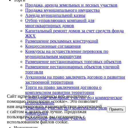
Продажа, аренда земельных и лесных участков
Продажа муниципального имущества
Аренда муниципальной казны
Отбор управляющих компаний для
многоквартирных домов
Капитальный ремонт домов за счет средств фонда
ЖКХ
Размещение рекламных конструкций
Концессионные соглашения
Конкурсы на осуществление перевозок по
муниципальным маршрутам
Размещение нестационарных торговых объектов
Размещение нестационарных объектов уличной
торговли
Аукционы на право заключить договор о развитии
застроенной территории
Торги на право заключения договора о
комплексном развитии территории
Сайт использует сервисы веб-аналитики с
Свободные земельные участки под коммерческое
помощью технологии «cookie». Это позволяет
использование
нам анализировать взаимодействие посетителей
Земельные участки под комплексное развитие
Принять
с сайтом и делать его лучше. Продолжая
территорий
пользоваться сайтом, вы соглашаетесь с
Свободные земельные участки
использованием файлов cookie.
Инвесторам