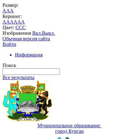
Размер:
A
A
A
Кернинг:
AA
AA
AA
Цвет:
C
C
C
Изображения
Вкл.
Выкл.
Обычная версия сайта
Войти
Информация
Поиск
Все результаты
Муниципальное образование
город Курган