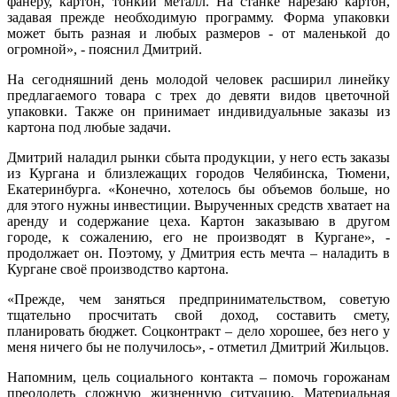
фанеру, картон, тонкий металл. На станке нарезаю картон,
задавая прежде необходимую программу. Форма упаковки
может быть разная и любых размеров - от маленькой до
огромной», - пояснил Дмитрий.
На сегодняшний день молодой человек расширил линейку
предлагаемого товара с трех до девяти видов цветочной
упаковки. Также он принимает индивидуальные заказы из
картона под любые задачи.
Дмитрий наладил рынки сбыта продукции, у него есть заказы
из Кургана и близлежащих городов Челябинска, Тюмени,
Екатеринбурга. «Конечно, хотелось бы объемов больше, но
для этого нужны инвестиции. Вырученных средств хватает на
аренду и содержание цеха. Картон заказываю в другом
городе, к сожалению, его не производят в Кургане», -
продолжает он. Поэтому, у Дмитрия есть мечта – наладить в
Кургане своё производство картона.
«Прежде, чем заняться предпринимательством, советую
тщательно просчитать свой доход, составить смету,
планировать бюджет. Соцконтракт – дело хорошее, без него у
меня ничего бы не получилось», - отметил Дмитрий Жильцов.
Напомним, цель социального контакта – помочь горожанам
преодолеть сложную жизненную ситуацию. Материальная