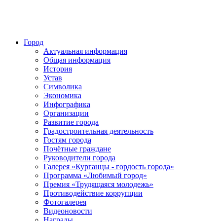
Город
Актуальная информация
Общая информация
История
Устав
Символика
Экономика
Инфографика
Организации
Развитие города
Градостроительная деятельность
Гостям города
Почётные граждане
Руководители города
Галерея «Курганцы - гордость города»
Программа «Любимый город»
Премия «Трудящаяся молодежь»
Противодействие коррупции
Фотогалерея
Видеоновости
Награды