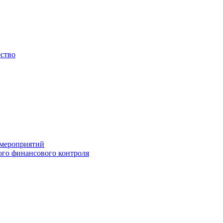
ество
 мероприятий
го финансового контроля