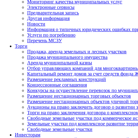
Мониторинг качества муниципальных услуг
Электронные сервисы
Предварительная запись
Другая информация
Новости
Информация о типичных юридических ошибках при
Услуги по погребению
Перечень МСЗУ
Торги
Продажа, аренда земельных и лесных участков
Продажа муниципального имущества
Аренда муниципальной казны
Отбор управляющих компаний для многоквартирн
Капитальный ремонт домов за счет средств фонда
Размещение рекламных конструкций
Концессионные соглашения
Конкурсы на осуществление перевозок по муници
Размещение нестационарных торговых объектов
Размещение нестационарных объектов уличной тор
Аукционы на право заключить договор о развитии 
Торги на право заключения договора о комплексно
Свободные земельные участки под коммерческое и
Земельные участки под комплексное развитие терр
Свободные земельные участки
Инвесторам