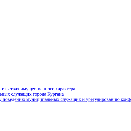
ательствах имущественного характера
ьных служащих города Кургана
у поведению муниципальных служащих и урегулированию конфл