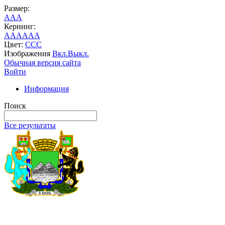
Размер:
A
A
A
Кернинг:
AA
AA
AA
Цвет:
C
C
C
Изображения
Вкл.
Выкл.
Обычная версия сайта
Войти
Информация
Поиск
Все результаты