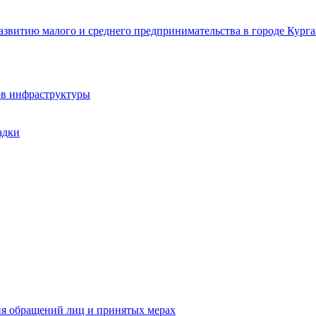
звитию малого и среднего предпринимательства в городе Курга
ов инфраструктуры
адки
ия обращений лиц и принятых мерах