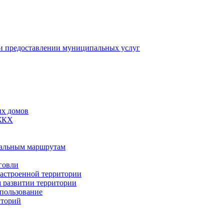
 предоставлении муниципальных услуг
ых домов
 ЖКХ
пальным маршрутам
говли
застроенной территории
м развитии территории
спользование
иторий