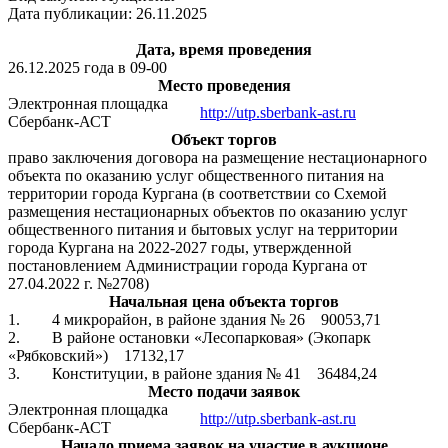
Дата публикации: 26.11.2025
Дата, время проведения
26.12.2025 года в 09-00
Место проведения
Электронная площадка
http://utp.sberbank-ast.ru
Сбербанк-АСТ
Объект торгов
право заключения договора на размещение нестационарного
объекта по оказанию услуг общественного питания на
территории города Кургана (в соответствии со Схемой
размещения нестационарных объектов по оказанию услуг
общественного питания и бытовых услуг на территории
города Кургана на 2022-2027 годы, утвержденной
постановлением Администрации города Кургана от
27.04.2022 г. №2708)
Начальная цена объекта торгов
1. 4 микрорайон, в районе здания № 26 90053,71
2. В районе остановки «Лесопарковая» (Экопарк
«Рябковский») 17132,17
3. Конституции, в районе здания № 41 36484,24
Место подачи заявок
Электронная площадка
http://utp.sberbank-ast.ru
Сбербанк-АСТ
Начало приема заявок на участие в аукционе