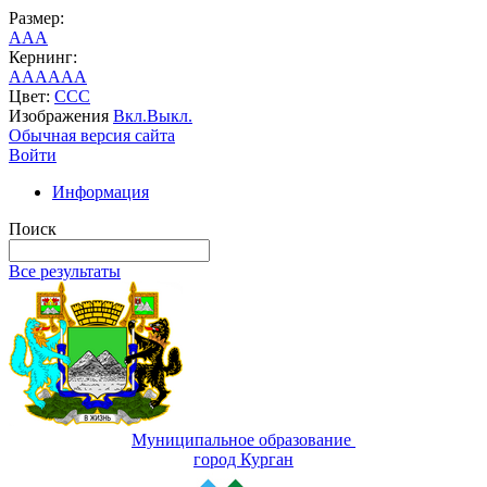
Размер:
A
A
A
Кернинг:
AA
AA
AA
Цвет:
C
C
C
Изображения
Вкл.
Выкл.
Обычная версия сайта
Войти
Информация
Поиск
Все результаты
Муниципальное образование
город Курган