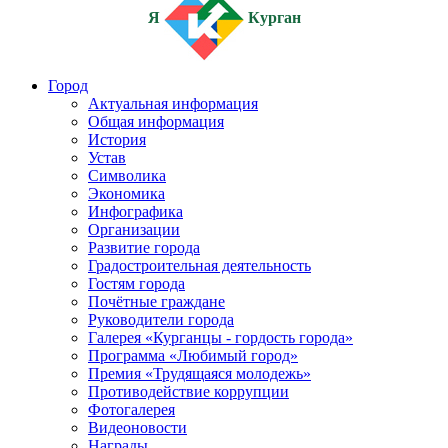
Я
Курган
Город
Актуальная информация
Общая информация
История
Устав
Символика
Экономика
Инфографика
Организации
Развитие города
Градостроительная деятельность
Гостям города
Почётные граждане
Руководители города
Галерея «Курганцы - гордость города»
Программа «Любимый город»
Премия «Трудящаяся молодежь»
Противодействие коррупции
Фотогалерея
Видеоновости
Награды