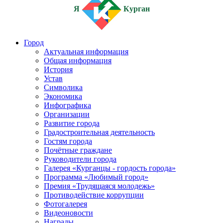
Я
Курган
Город
Актуальная информация
Общая информация
История
Устав
Символика
Экономика
Инфографика
Организации
Развитие города
Градостроительная деятельность
Гостям города
Почётные граждане
Руководители города
Галерея «Курганцы - гордость города»
Программа «Любимый город»
Премия «Трудящаяся молодежь»
Противодействие коррупции
Фотогалерея
Видеоновости
Награды