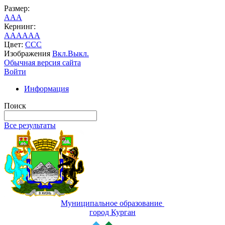
Размер:
A
A
A
Кернинг:
AA
AA
AA
Цвет:
C
C
C
Изображения
Вкл.
Выкл.
Обычная версия сайта
Войти
Информация
Поиск
Все результаты
Муниципальное образование
город Курган