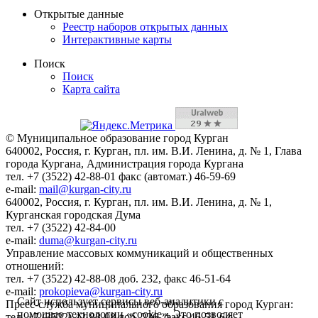
Открытые данные
Реестр наборов открытых данных
Интерактивные карты
Поиск
Поиск
Карта сайта
© Муниципальное образование город Курган
640002, Россия, г. Курган, пл. им. В.И. Ленина, д. № 1, Глава
города Кургана, Администрация города Кургана
тел. +7 (3522) 42-88-01 факс (автомат.) 46-59-69
e-mail:
mail@kurgan-city.ru
640002, Россия, г. Курган, пл. им. В.И. Ленина, д. № 1,
Курганская городская Дума
тел. +7 (3522) 42-84-00
e-mail:
duma@kurgan-city.ru
Управление массовых коммуникаций и общественных
отношений:
тел. +7 (3522) 42-88-08 доб. 232, факс 46-51-64
e-mail:
prokopieva@kurgan-city.ru
Сайт использует сервисы веб-аналитики с
Пресс-служба муниципального образования город Курган:
помощью технологии «cookie». Это позволяет
тел. +7 (3522) 42-88-08 доб. 236, факс 46-51-64