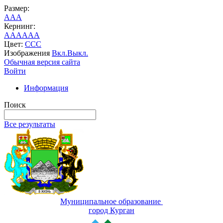
Размер:
A
A
A
Кернинг:
AA
AA
AA
Цвет:
C
C
C
Изображения
Вкл.
Выкл.
Обычная версия сайта
Войти
Информация
Поиск
Все результаты
Муниципальное образование
город Курган