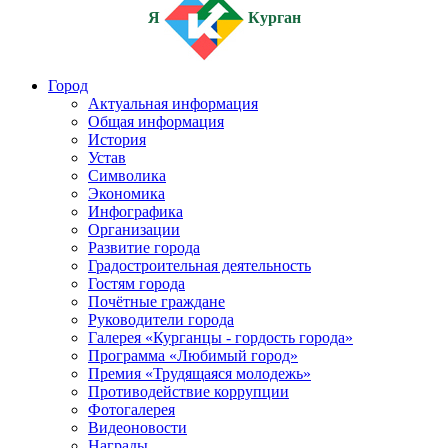
Я
Курган
Город
Актуальная информация
Общая информация
История
Устав
Символика
Экономика
Инфографика
Организации
Развитие города
Градостроительная деятельность
Гостям города
Почётные граждане
Руководители города
Галерея «Курганцы - гордость города»
Программа «Любимый город»
Премия «Трудящаяся молодежь»
Противодействие коррупции
Фотогалерея
Видеоновости
Награды