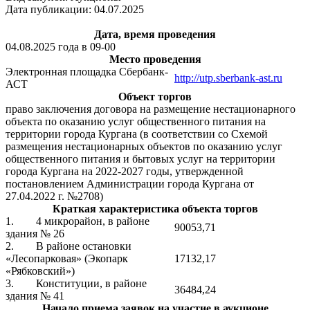
Дата публикации: 04.07.2025
Дата, время проведения
04.08.2025 года в 09-00
Место проведения
Электронная площадка Сбербанк-
http://utp.sberbank-ast.ru
АСТ
Объект торгов
право заключения договора на размещение нестационарного
объекта по оказанию услуг общественного питания на
территории города Кургана (в соответствии со Схемой
размещения нестационарных объектов по оказанию услуг
общественного питания и бытовых услуг на территории
города Кургана на 2022-2027 годы, утвержденной
постановлением Администрации города Кургана от
27.04.2022 г. №2708)
Краткая характеристика объекта торгов
1. 4 микрорайон, в районе
90053,71
здания № 26
2. В районе остановки
«Лесопарковая» (Экопарк
17132,17
«Рябковский»)
3. Конституции, в районе
36484,24
здания № 41
Начало приема заявок на участие в аукционе