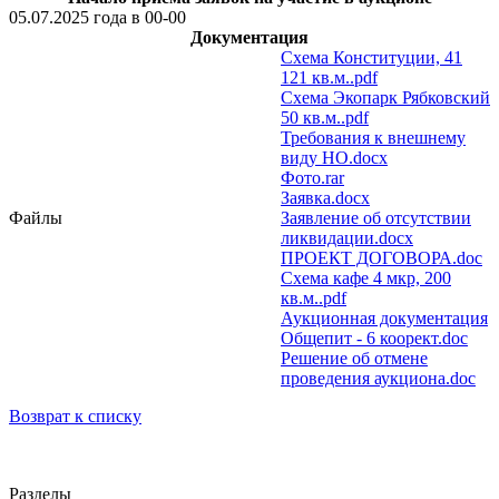
05.07.2025 года в 00-00
Документация
Схема Конституции, 41
121 кв.м..pdf
Схема Экопарк Рябковский
50 кв.м..pdf
Требования к внешнему
виду НО.docx
Фото.rar
Заявка.docx
Файлы
Заявление об отсутствии
ликвидации.docx
ПРОЕКТ ДОГОВОРА.doc
Схема кафе 4 мкр, 200
кв.м..pdf
Аукционная документация
Общепит - 6 коорект.doc
Решение об отмене
проведения аукциона.doc
Возврат к списку
Разделы