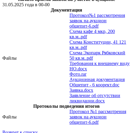
31.05.2025 года в 00-00
Документация
Протокол№1 рассмотрения
заявок на аукцион
общепит-6.pdf
Схема кафе 4 мкр, 200
кв.м..pdf
Схема Конституции, 41 121
кв.м..pdf
Схема Экопарк Рябковский
Файлы
50 кв.м..pdf
Требования к внешнему виду
НО.docx
Фото.rar
Аукционная документация
Общепит - 6 коорект.doc
Заявка.docx
Заявление об отсутствии
ликвидации.docx
Протоколы подведения итогов
Протокол №1 рассмотрения
Файлы
заявок на аукцион
общепит-6.pdf
Возврат к списку