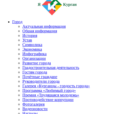
Я
Курган
Город
Актуальная информация
Общая информация
История
Устав
Символика
Экономика
Инфографика
Организации
Развитие города
Градостроительная деятельность
Гостям города
Почётные граждане
Руководители города
Галерея «Курганцы - гордость города»
Программа «Любимый город»
Премия «Трудящаяся молодежь»
Противодействие коррупции
Фотогалерея
Видеоновости
Награды