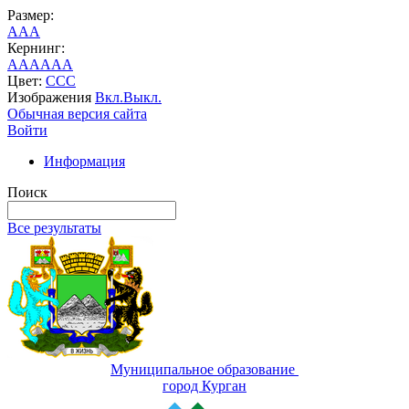
Размер:
A
A
A
Кернинг:
AA
AA
AA
Цвет:
C
C
C
Изображения
Вкл.
Выкл.
Обычная версия сайта
Войти
Информация
Поиск
Все результаты
Муниципальное образование
город Курган