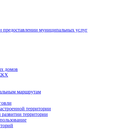
 предоставлении муниципальных услуг
ых домов
 ЖКХ
пальным маршрутам
говли
застроенной территории
м развитии территории
спользование
иторий