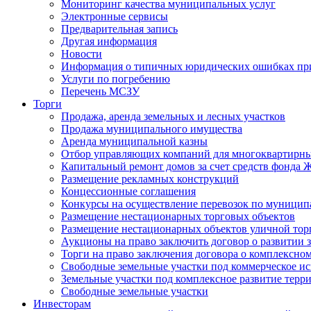
Мониторинг качества муниципальных услуг
Электронные сервисы
Предварительная запись
Другая информация
Новости
Информация о типичных юридических ошибках при
Услуги по погребению
Перечень МСЗУ
Торги
Продажа, аренда земельных и лесных участков
Продажа муниципального имущества
Аренда муниципальной казны
Отбор управляющих компаний для многоквартирн
Капитальный ремонт домов за счет средств фонда
Размещение рекламных конструкций
Концессионные соглашения
Конкурсы на осуществление перевозок по муници
Размещение нестационарных торговых объектов
Размещение нестационарных объектов уличной тор
Аукционы на право заключить договор о развитии 
Торги на право заключения договора о комплексно
Свободные земельные участки под коммерческое и
Земельные участки под комплексное развитие терр
Свободные земельные участки
Инвесторам