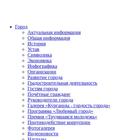
Город
Актуальная информация
Общая информация
История
Устав
Символика
Экономика
Инфографика
Организации
Развитие города
Градостроительная деятельность
Гостям города
Почётные граждане
Руководители города
Галерея «Курганцы - гордость города»
Программа «Любимый город»
Премия «Трудящаяся молодежь»
Противодействие коррупции
Фотогалерея
Видеоновости
Награды