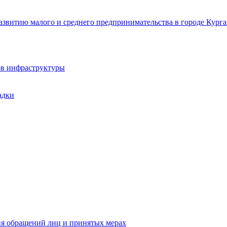
звитию малого и среднего предпринимательства в городе Курга
ов инфраструктуры
адки
ия обращений лиц и принятых мерах