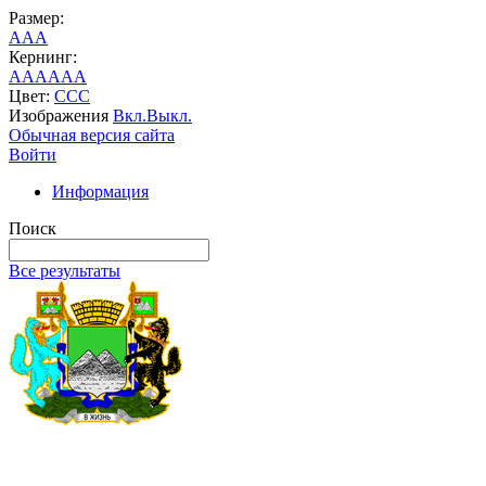
Размер:
A
A
A
Кернинг:
AA
AA
AA
Цвет:
C
C
C
Изображения
Вкл.
Выкл.
Обычная версия сайта
Войти
Информация
Поиск
Все результаты