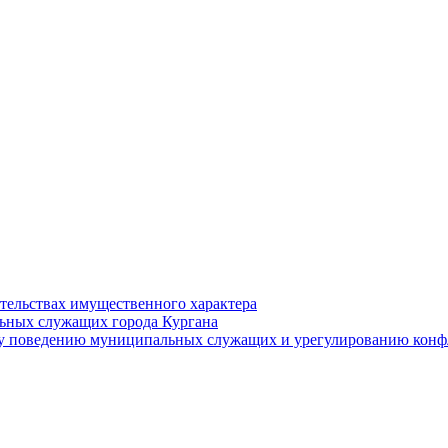
ательствах имущественного характера
ьных служащих города Кургана
у поведению муниципальных служащих и урегулированию конфл