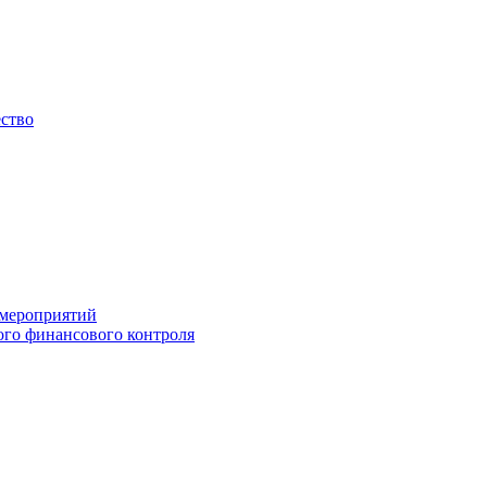
ество
 мероприятий
го финансового контроля