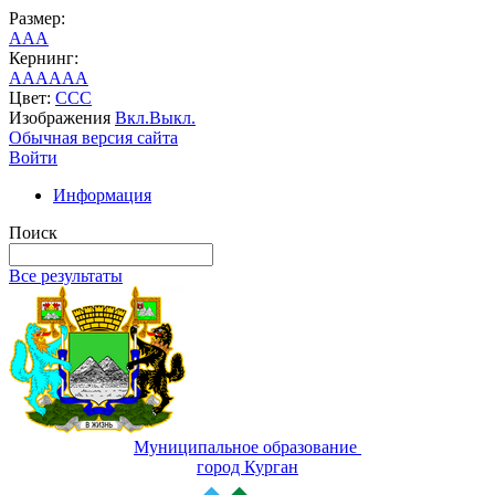
Размер:
A
A
A
Кернинг:
AA
AA
AA
Цвет:
C
C
C
Изображения
Вкл.
Выкл.
Обычная версия сайта
Войти
Информация
Поиск
Все результаты
Муниципальное образование
город Курган