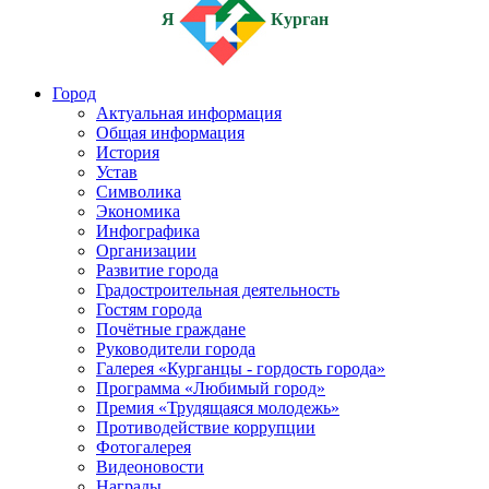
Я
Курган
Город
Актуальная информация
Общая информация
История
Устав
Символика
Экономика
Инфографика
Организации
Развитие города
Градостроительная деятельность
Гостям города
Почётные граждане
Руководители города
Галерея «Курганцы - гордость города»
Программа «Любимый город»
Премия «Трудящаяся молодежь»
Противодействие коррупции
Фотогалерея
Видеоновости
Награды