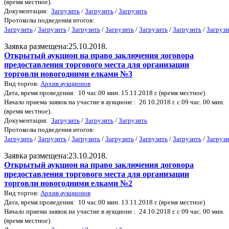
(время местное).
Документация:
Загрузить
/
Загрузить
/
Загрузить
Протоколы подведения итогов:
Загрузить
/
Загрузить
/
Загрузить
/
Загрузить
/
Загрузить
/
Загрузить
/
Загрузи
Заявка размещена:25.10.2018.
Открытый аукцион на право заключения договора
предоставления торгового места для организации
торговли новогодними елками №3
Вид торгов:
Архив аукционов
Дата, время проведения: 10 час.00 мин. 15.11.2018 г. (время местное)
Начало приема заявок на участие в аукционе : 26.10.2018 г. с 09 час. 00 мин.
(время местное).
Документация:
Загрузить
/
Загрузить
/
Загрузить
Протоколы подведения итогов:
Загрузить
/
Загрузить
/
Загрузить
/
Загрузить
/
Загрузить
/
Загрузить
/
Загрузи
Заявка размещена:23.10.2018.
Открытый аукцион на право заключения договора
предоставления торгового места для организации
торговли новогодними елками №2
Вид торгов:
Архив аукционов
Дата, время проведения: 10 час.00 мин. 13.11.2018 г. (время местное)
Начало приема заявок на участие в аукционе : 24.10.2018 г. с 09 час. 00 мин.
(время местное).