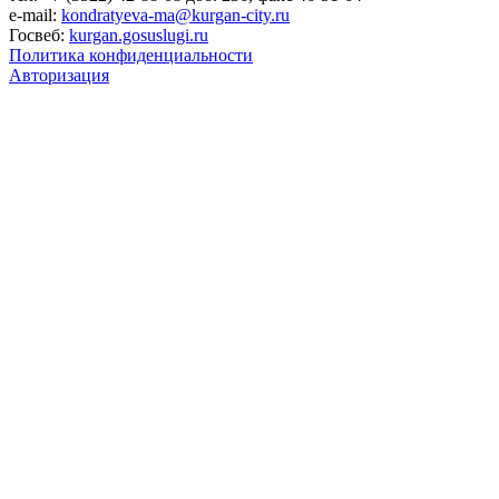
e-mail:
kondratyeva-ma@kurgan-city.ru
Госвеб:
kurgan.gosuslugi.ru
Политика конфиденциальности
Авторизация