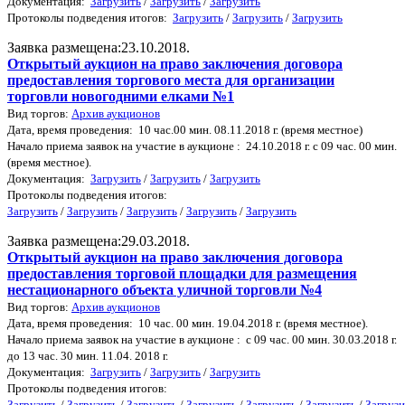
Документация:
Загрузить
/
Загрузить
/
Загрузить
Протоколы подведения итогов:
Загрузить
/
Загрузить
/
Загрузить
Заявка размещена:23.10.2018.
Открытый аукцион на право заключения договора
предоставления торгового места для организации
торговли новогодними елками №1
Вид торгов:
Архив аукционов
Дата, время проведения: 10 час.00 мин. 08.11.2018 г. (время местное)
Начало приема заявок на участие в аукционе : 24.10.2018 г. с 09 час. 00 мин.
(время местное).
Документация:
Загрузить
/
Загрузить
/
Загрузить
Протоколы подведения итогов:
Загрузить
/
Загрузить
/
Загрузить
/
Загрузить
/
Загрузить
Заявка размещена:29.03.2018.
Открытый аукцион на право заключения договора
предоставления торговой площадки для размещения
нестационарного объекта уличной торговли №4
Вид торгов:
Архив аукционов
Дата, время проведения: 10 час. 00 мин. 19.04.2018 г. (время местное).
Начало приема заявок на участие в аукционе : с 09 час. 00 мин. 30.03.2018 г.
до 13 час. 30 мин. 11.04. 2018 г.
Документация:
Загрузить
/
Загрузить
/
Загрузить
Протоколы подведения итогов:
Загрузить
/
Загрузить
/
Загрузить
/
Загрузить
/
Загрузить
/
Загрузить
/
Загрузи