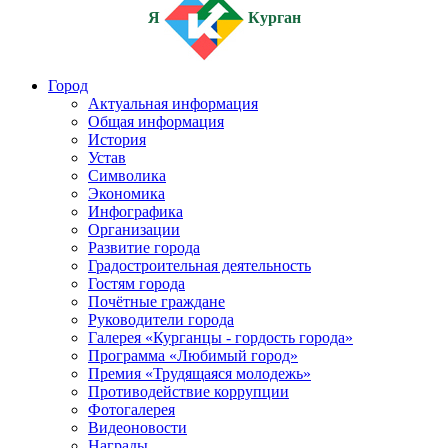
Я
Курган
Город
Актуальная информация
Общая информация
История
Устав
Символика
Экономика
Инфографика
Организации
Развитие города
Градостроительная деятельность
Гостям города
Почётные граждане
Руководители города
Галерея «Курганцы - гордость города»
Программа «Любимый город»
Премия «Трудящаяся молодежь»
Противодействие коррупции
Фотогалерея
Видеоновости
Награды