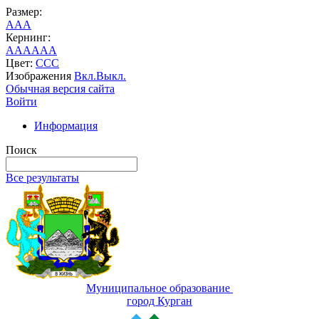
Размер:
A
A
A
Кернинг:
AA
AA
AA
Цвет:
C
C
C
Изображения
Вкл.
Выкл.
Обычная версия сайта
Войти
Информация
Поиск
Все результаты
Муниципальное образование
город Курган