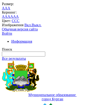
Размер:
A
A
A
Кернинг:
AA
AA
AA
Цвет:
C
C
C
Изображения
Вкл.
Выкл.
Обычная версия сайта
Войти
Информация
Поиск
Все результаты
Муниципальное образование
город Курган