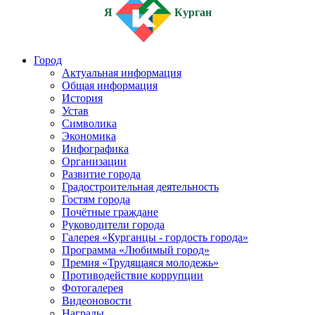
Я
Курган
Город
Актуальная информация
Общая информация
История
Устав
Символика
Экономика
Инфографика
Организации
Развитие города
Градостроительная деятельность
Гостям города
Почётные граждане
Руководители города
Галерея «Курганцы - гордость города»
Программа «Любимый город»
Премия «Трудящаяся молодежь»
Противодействие коррупции
Фотогалерея
Видеоновости
Награды