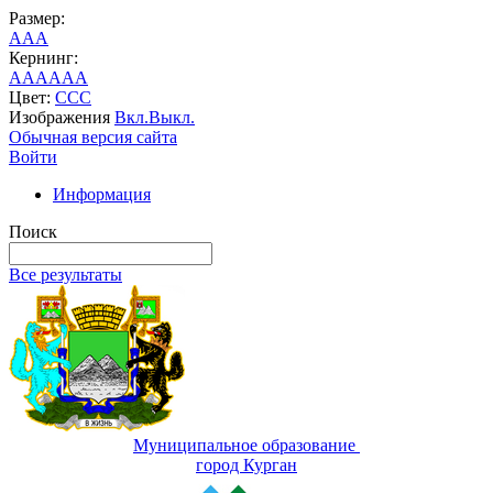
Размер:
A
A
A
Кернинг:
AA
AA
AA
Цвет:
C
C
C
Изображения
Вкл.
Выкл.
Обычная версия сайта
Войти
Информация
Поиск
Все результаты
Муниципальное образование
город Курган