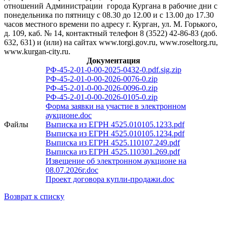
отношений Администрации города Кургана в рабочие дни с
понедельника по пятницу с 08.30 до 12.00 и с 13.00 до 17.30
часов местного времени по адресу г. Курган, ул. М. Горького,
д. 109, каб. № 14, контактный телефон 8 (3522) 42-86-83 (доб.
632, 631) и (или) на сайтах www.torgi.gov.ru, www.roseltorg.ru,
www.kurgan-city.ru.
Документация
РФ-45-2-01-0-00-2025-0432-0.pdf.sig.zip
РФ-45-2-01-0-00-2026-0076-0.zip
РФ-45-2-01-0-00-2026-0096-0.zip
РФ-45-2-01-0-00-2026-0105-0.zip
Форма заявки на участие в электронном
аукционе.doc
Файлы
Выписка из ЕГРН 4525.010105.1233.pdf
Выписка из ЕГРН 4525.010105.1234.pdf
Выписка из ЕГРН 4525.110107.249.pdf
Выписка из ЕГРН 4525.110301.269.pdf
Извещение об электронном аукционе на
08.07.2026г.doc
Проект договора купли-продажи.doc
Возврат к списку