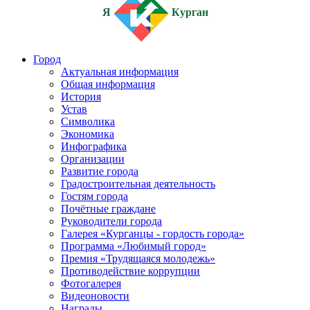
Я
Курган
Город
Актуальная информация
Общая информация
История
Устав
Символика
Экономика
Инфографика
Организации
Развитие города
Градостроительная деятельность
Гостям города
Почётные граждане
Руководители города
Галерея «Курганцы - гордость города»
Программа «Любимый город»
Премия «Трудящаяся молодежь»
Противодействие коррупции
Фотогалерея
Видеоновости
Награды