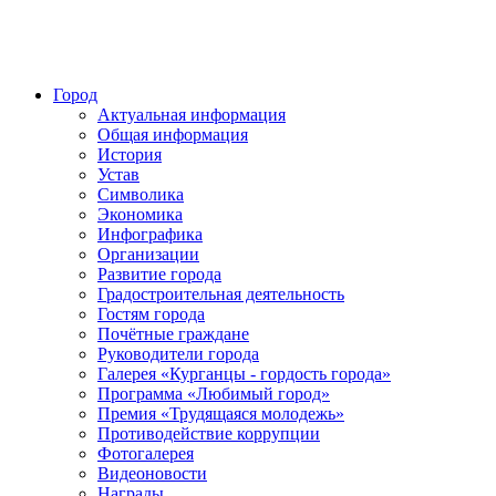
Город
Актуальная информация
Общая информация
История
Устав
Символика
Экономика
Инфографика
Организации
Развитие города
Градостроительная деятельность
Гостям города
Почётные граждане
Руководители города
Галерея «Курганцы - гордость города»
Программа «Любимый город»
Премия «Трудящаяся молодежь»
Противодействие коррупции
Фотогалерея
Видеоновости
Награды