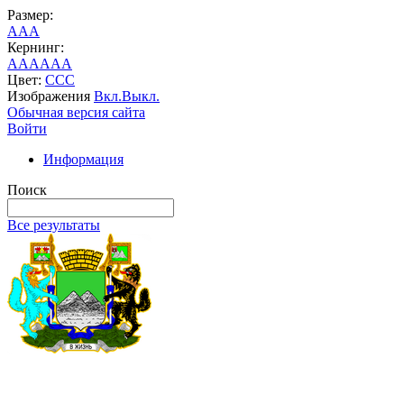
Размер:
A
A
A
Кернинг:
AA
AA
AA
Цвет:
C
C
C
Изображения
Вкл.
Выкл.
Обычная версия сайта
Войти
Информация
Поиск
Все результаты