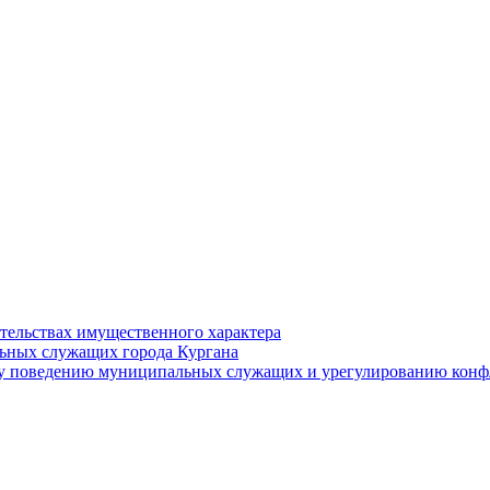
ательствах имущественного характера
ьных служащих города Кургана
у поведению муниципальных служащих и урегулированию конфл