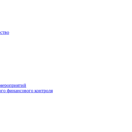
ество
 мероприятий
го финансового контроля