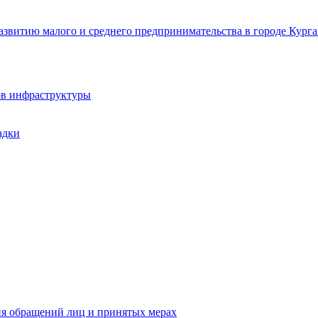
звитию малого и среднего предпринимательства в городе Курга
ов инфраструктуры
адки
ия обращений лиц и принятых мерах