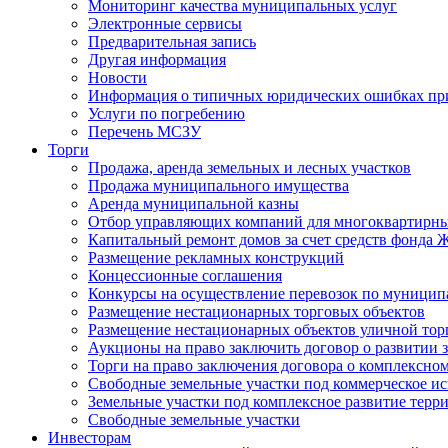
Мониторинг качества муниципальных услуг
Электронные сервисы
Предварительная запись
Другая информация
Новости
Информация о типичных юридических ошибках при
Услуги по погребению
Перечень МСЗУ
Торги
Продажа, аренда земельных и лесных участков
Продажа муниципального имущества
Аренда муниципальной казны
Отбор управляющих компаний для многоквартирн
Капитальный ремонт домов за счет средств фонда
Размещение рекламных конструкций
Концессионные соглашения
Конкурсы на осуществление перевозок по муници
Размещение нестационарных торговых объектов
Размещение нестационарных объектов уличной тор
Аукционы на право заключить договор о развитии 
Торги на право заключения договора о комплексно
Свободные земельные участки под коммерческое и
Земельные участки под комплексное развитие терр
Свободные земельные участки
Инвесторам