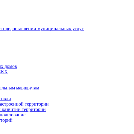
 предоставлении муниципальных услуг
ых домов
 ЖКХ
пальным маршрутам
говли
застроенной территории
м развитии территории
спользование
иторий