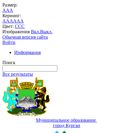
Размер:
A
A
A
Кернинг:
AA
AA
AA
Цвет:
C
C
C
Изображения
Вкл.
Выкл.
Обычная версия сайта
Войти
Информация
Поиск
Все результаты
Муниципальное образование
город Курган