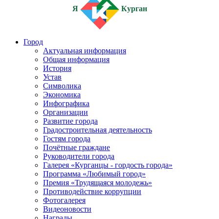
Я
Курган
Город
Актуальная информация
Общая информация
История
Устав
Символика
Экономика
Инфографика
Организации
Развитие города
Градостроительная деятельность
Гостям города
Почётные граждане
Руководители города
Галерея «Курганцы - гордость города»
Программа «Любимый город»
Премия «Трудящаяся молодежь»
Противодействие коррупции
Фотогалерея
Видеоновости
Награды