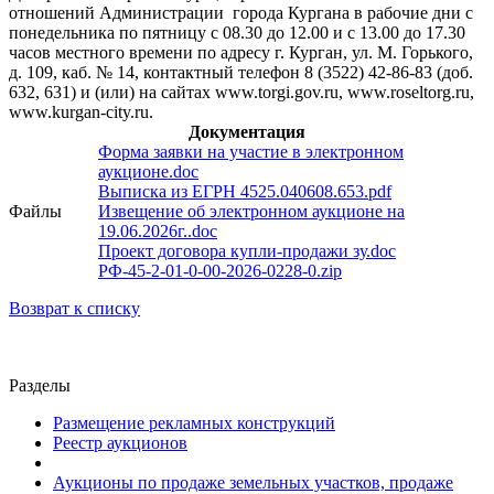
отношений Администрации города Кургана в рабочие дни с
понедельника по пятницу с 08.30 до 12.00 и с 13.00 до 17.30
часов местного времени по адресу г. Курган, ул. М. Горького,
д. 109, каб. № 14, контактный телефон 8 (3522) 42-86-83 (доб.
632, 631) и (или) на сайтах www.torgi.gov.ru, www.roseltorg.ru,
www.kurgan-city.ru.
Документация
Форма заявки на участие в электронном
аукционе.doc
Выписка из ЕГРН 4525.040608.653.pdf
Файлы
Извещение об электронном аукционе на
19.06.2026г..doc
Проект договора купли-продажи зу.doc
РФ-45-2-01-0-00-2026-0228-0.zip
Возврат к списку
Разделы
Размещение рекламных конструкций
Реестр аукционов
Аукционы по продаже земельных участков, продаже