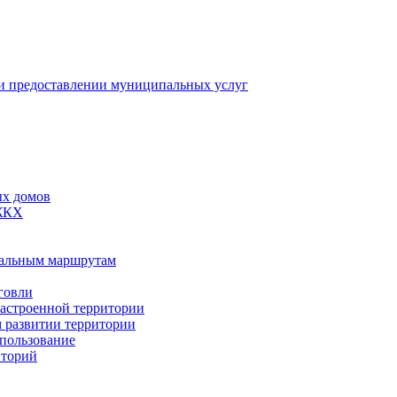
 предоставлении муниципальных услуг
ых домов
 ЖКХ
пальным маршрутам
говли
застроенной территории
м развитии территории
спользование
иторий