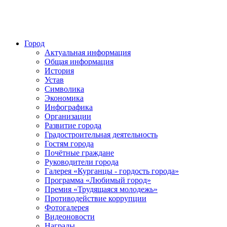
Город
Актуальная информация
Общая информация
История
Устав
Символика
Экономика
Инфографика
Организации
Развитие города
Градостроительная деятельность
Гостям города
Почётные граждане
Руководители города
Галерея «Курганцы - гордость города»
Программа «Любимый город»
Премия «Трудящаяся молодежь»
Противодействие коррупции
Фотогалерея
Видеоновости
Награды