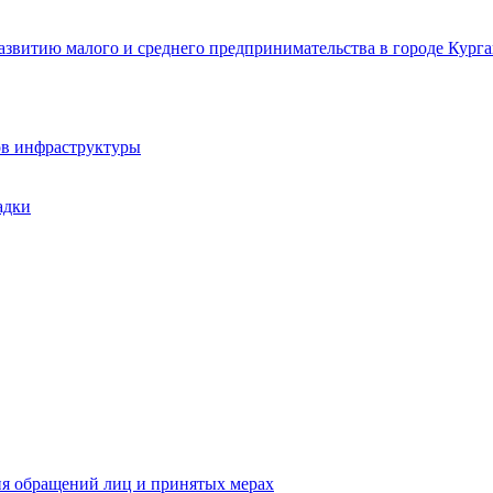
звитию малого и среднего предпринимательства в городе Курга
ов инфраструктуры
адки
ия обращений лиц и принятых мерах