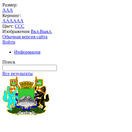
Размер:
A
A
A
Кернинг:
AA
AA
AA
Цвет:
C
C
C
Изображения
Вкл.
Выкл.
Обычная версия сайта
Войти
Информация
Поиск
Все результаты