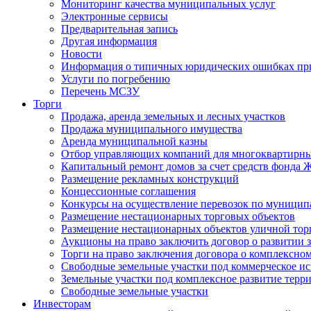
Мониторинг качества муниципальных услуг
Электронные сервисы
Предварительная запись
Другая информация
Новости
Информация о типичных юридических ошибках при
Услуги по погребению
Перечень МСЗУ
Торги
Продажа, аренда земельных и лесных участков
Продажа муниципального имущества
Аренда муниципальной казны
Отбор управляющих компаний для многоквартирн
Капитальный ремонт домов за счет средств фонда
Размещение рекламных конструкций
Концессионные соглашения
Конкурсы на осуществление перевозок по муници
Размещение нестационарных торговых объектов
Размещение нестационарных объектов уличной тор
Аукционы на право заключить договор о развитии 
Торги на право заключения договора о комплексно
Свободные земельные участки под коммерческое и
Земельные участки под комплексное развитие терр
Свободные земельные участки
Инвесторам