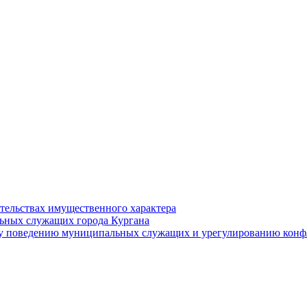
ательствах имущественного характера
ьных служащих города Кургана
у поведению муниципальных служащих и урегулированию конфл