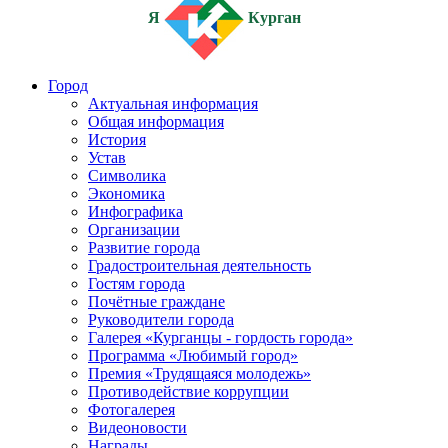
Я
Курган
Город
Актуальная информация
Общая информация
История
Устав
Символика
Экономика
Инфографика
Организации
Развитие города
Градостроительная деятельность
Гостям города
Почётные граждане
Руководители города
Галерея «Курганцы - гордость города»
Программа «Любимый город»
Премия «Трудящаяся молодежь»
Противодействие коррупции
Фотогалерея
Видеоновости
Награды