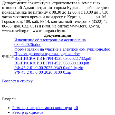
Департаменте архитектуры, строительства и земельных
отношений Администрации города Кургана в рабочие дни с
понедельника по пятницу с 08.30 до 12.00 и с 13.00 до 17.30
часов местного времени по адресу г. Курган, ул. М.
Горького, д. 109, каб. № 14, контактный телефон 8 (3522) 42-
86-83 (доб. 632, 631) и (или) на сайтах www.torgi.gov.ru,
www.roseltorg.ru, www.kurgan-city.ru.
Документация
Извещение об электронном аукционе на
03.06.2026г.doc
Форма заявки на участие в электронном аукционе.doc
Проект договора купли-продажи.doc
Файлы
ВЫПИСКА ИЗ ЕГРН 4525.030202.1732.pdf
ВЫПИСКА ИЗ ЕГРН 4525.060608.103.pdf
РФ-45-2-01-0-00-2025-0349-0.pdf.sig.zip
РФ-45-2-01-0-00-2026-0100-0.zip
Возврат к списку
Разделы
Размещение рекламных конструкций
Реестр аукционов