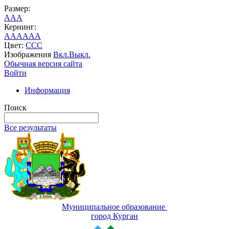
Размер:
A
A
A
Кернинг:
AA
AA
AA
Цвет:
C
C
C
Изображения
Вкл.
Выкл.
Обычная версия сайта
Войти
Информация
Поиск
Все результаты
Муниципальное образование
город Курган