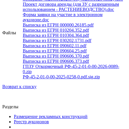
Проект договора аренды (для ЗУ с разрешенным
использованием - РАСТЕНИЕВОДСТВО).doc
Форма заявки на участие в электронном
аукционе.doc
Выписка из ЕГРН 000000.26185.pdf
Выписка из ЕГРН 010204.352.pdf
Файлы
Выписка из ЕГРН 010304.364.pdf
Выписка из ЕГРН 030202.1731.pdf
Выписка из ЕГРН 090602.11.pdf
Выписка из ЕГРН 090604.25.pdf
Выписка из ЕГРН 090606.370.pdf
Выписка из ЕГРН 090606.373.pdf
ГПЗУ Откормочный РФ-45-2-01-0-00-2026-0089-
0.zip
РФ-45-2-01-0-00-2025-0258-0.pdf.sig.zip
Возврат к списку
Разделы
Размещение рекламных конструкций
Реестр аукционов