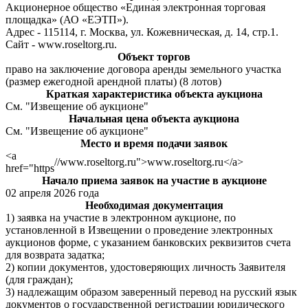
Акционерное общество «Единая электронная торговая
площадка» (АО «ЕЭТП»).
Адрес - 115114, г. Москва, ул. Кожевническая, д. 14, стр.1.
Сайт - www.roseltorg.ru.
Объект торгов
право на заключение договора аренды земельного участка
(размер ежегодной арендной платы) (8 лотов)
Краткая характеристика объекта аукциона
См. "Извещение об аукционе"
Начальная цена объекта аукциона
См. "Извещение об аукционе"
Место и время подачи заявок
<a
//www.roseltorg.ru">www.roseltorg.ru</a>
href="https
Начало приема заявок на участие в аукционе
02 апреля 2026 года
Необходимая документация
1) заявка на участие в электронном аукционе, по
установленной в Извещении о проведение электронных
аукционов форме, с указанием банковских реквизитов счета
для возврата задатка;
2) копии документов, удостоверяющих личность Заявителя
(для граждан);
3) надлежащим образом заверенный перевод на русский язык
документов о государственной регистрации юридического