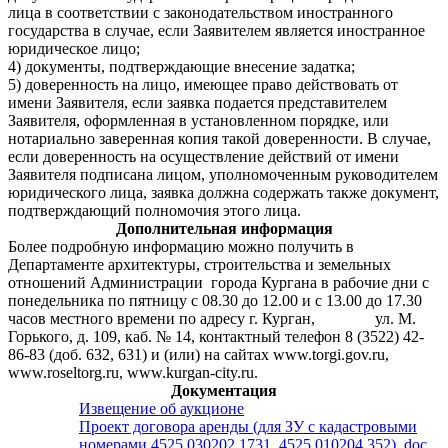
лица в соответствии с законодательством иностранного
государства в случае, если Заявителем является иностранное
юридическое лицо;
4) документы, подтверждающие внесение задатка;
5) доверенность на лицо, имеющее право действовать от
имени Заявителя, если заявка подается представителем
Заявителя, оформленная в установленном порядке, или
нотариально заверенная копия такой доверенности. В случае,
если доверенность на осуществление действий от имени
Заявителя подписана лицом, уполномоченным руководителем
юридического лица, заявка должна содержать также документ,
подтверждающий полномочия этого лица.
Дополнительная информация
Более подробную информацию можно получить в
Департаменте архитектуры, строительства и земельных
отношений Администрации города Кургана в рабочие дни с
понедельника по пятницу с 08.30 до 12.00 и с 13.00 до 17.30
часов местного времени по адресу г. Курган, ул. М.
Горького, д. 109, каб. № 14, контактный телефон 8 (3522) 42-
86-83 (доб. 632, 631) и (или) на сайтах www.torgi.gov.ru,
www.roseltorg.ru, www.kurgan-city.ru.
Документация
Извещение об аукционе
Проект договора аренды (для ЗУ с кадастровыми
номерами 4525.030202.1731, 4525.010204.352) .doc