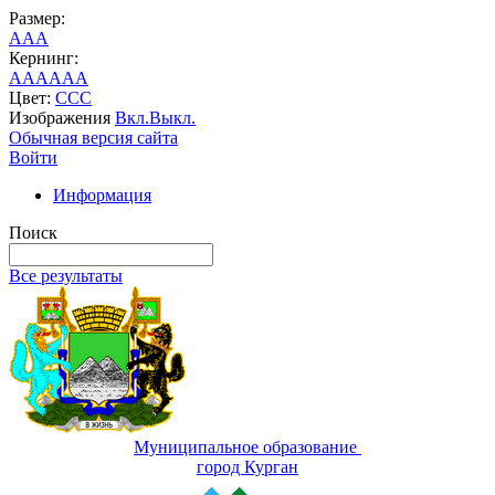
Размер:
A
A
A
Кернинг:
AA
AA
AA
Цвет:
C
C
C
Изображения
Вкл.
Выкл.
Обычная версия сайта
Войти
Информация
Поиск
Все результаты
Муниципальное образование
город Курган