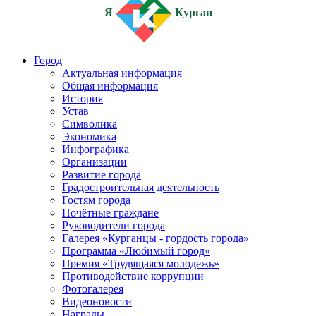
Я
Курган
Город
Актуальная информация
Общая информация
История
Устав
Символика
Экономика
Инфографика
Организации
Развитие города
Градостроительная деятельность
Гостям города
Почётные граждане
Руководители города
Галерея «Курганцы - гордость города»
Программа «Любимый город»
Премия «Трудящаяся молодежь»
Противодействие коррупции
Фотогалерея
Видеоновости
Награды