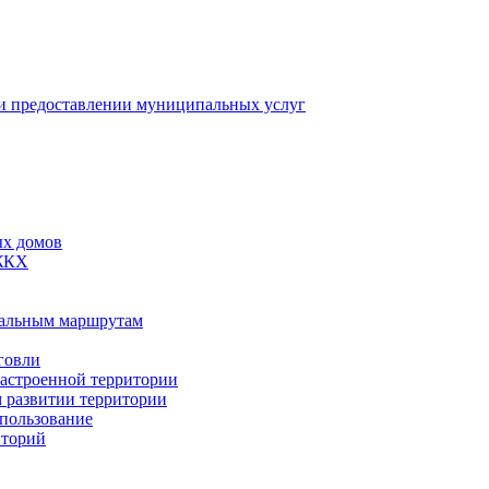
 предоставлении муниципальных услуг
ых домов
 ЖКХ
пальным маршрутам
говли
застроенной территории
м развитии территории
спользование
иторий