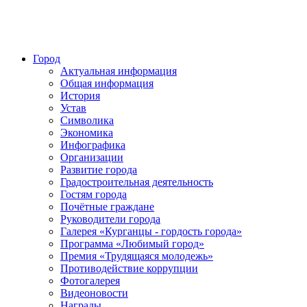
Город
Актуальная информация
Общая информация
История
Устав
Символика
Экономика
Инфографика
Организации
Развитие города
Градостроительная деятельность
Гостям города
Почётные граждане
Руководители города
Галерея «Курганцы - гордость города»
Программа «Любимый город»
Премия «Трудящаяся молодежь»
Противодействие коррупции
Фотогалерея
Видеоновости
Награды