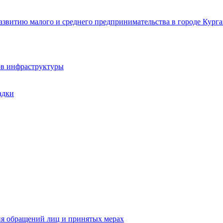
звитию малого и среднего предпринимательства в городе Курга
ов инфраструктуры
адки
ия обращений лиц и принятых мерах