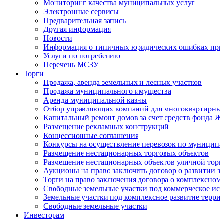
Мониторинг качества муниципальных услуг
Электронные сервисы
Предварительная запись
Другая информация
Новости
Информация о типичных юридических ошибках при
Услуги по погребению
Перечень МСЗУ
Торги
Продажа, аренда земельных и лесных участков
Продажа муниципального имущества
Аренда муниципальной казны
Отбор управляющих компаний для многоквартирн
Капитальный ремонт домов за счет средств фонда
Размещение рекламных конструкций
Концессионные соглашения
Конкурсы на осуществление перевозок по муници
Размещение нестационарных торговых объектов
Размещение нестационарных объектов уличной тор
Аукционы на право заключить договор о развитии 
Торги на право заключения договора о комплексно
Свободные земельные участки под коммерческое и
Земельные участки под комплексное развитие терр
Свободные земельные участки
Инвесторам