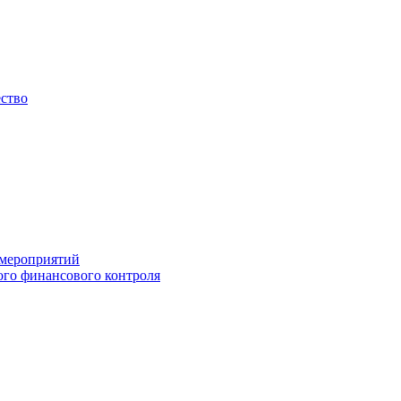
ество
 мероприятий
го финансового контроля