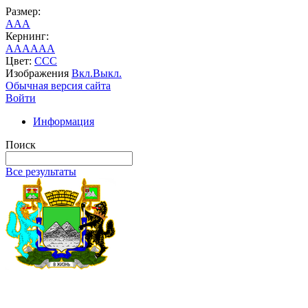
Размер:
A
A
A
Кернинг:
AA
AA
AA
Цвет:
C
C
C
Изображения
Вкл.
Выкл.
Обычная версия сайта
Войти
Информация
Поиск
Все результаты