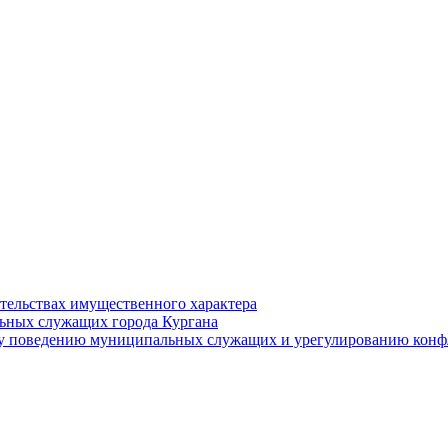
ательствах имущественного характера
ьных служащих города Кургана
у поведению муниципальных служащих и урегулированию конфл