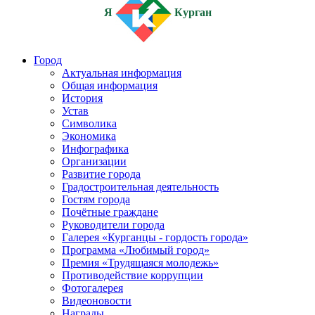
Я
Курган
Город
Актуальная информация
Общая информация
История
Устав
Символика
Экономика
Инфографика
Организации
Развитие города
Градостроительная деятельность
Гостям города
Почётные граждане
Руководители города
Галерея «Курганцы - гордость города»
Программа «Любимый город»
Премия «Трудящаяся молодежь»
Противодействие коррупции
Фотогалерея
Видеоновости
Награды