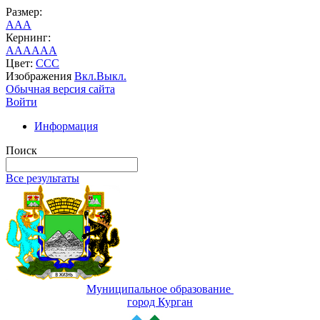
Размер:
A
A
A
Кернинг:
AA
AA
AA
Цвет:
C
C
C
Изображения
Вкл.
Выкл.
Обычная версия сайта
Войти
Информация
Поиск
Все результаты
Муниципальное образование
город Курган