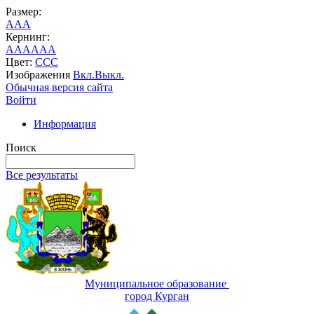
Размер:
A
A
A
Кернинг:
AA
AA
AA
Цвет:
C
C
C
Изображения
Вкл.
Выкл.
Обычная версия сайта
Войти
Информация
Поиск
Все результаты
Муниципальное образование
город Курган