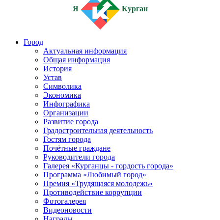
Я
Курган
Город
Актуальная информация
Общая информация
История
Устав
Символика
Экономика
Инфографика
Организации
Развитие города
Градостроительная деятельность
Гостям города
Почётные граждане
Руководители города
Галерея «Курганцы - гордость города»
Программа «Любимый город»
Премия «Трудящаяся молодежь»
Противодействие коррупции
Фотогалерея
Видеоновости
Награды