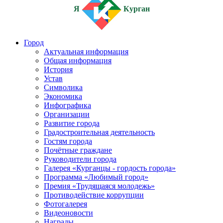
Я
Курган
Город
Актуальная информация
Общая информация
История
Устав
Символика
Экономика
Инфографика
Организации
Развитие города
Градостроительная деятельность
Гостям города
Почётные граждане
Руководители города
Галерея «Курганцы - гордость города»
Программа «Любимый город»
Премия «Трудящаяся молодежь»
Противодействие коррупции
Фотогалерея
Видеоновости
Награды