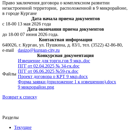
Право заключения договора о комплексном развитии
незастроенной территории, расположенной в 9 микрорайоне,
в городе Кургане
Дата начала приема документов
с 18-00 13 мая 2026 года
Дата окончания приема документов
до 18-00 07 июня 2026 года.
Контактная информация
640026, г. Курган, ул. Пушкина, д. 83/1, тел. (3522) 42-86-80,
e-mail
dasizo@kurgan-city.ru
Конкурсная документация
Извещение для торги.гов 9 мкр..doc
ПГГ от 02.04.2025 № 34-гк.doc
ПГГ от 06.06.2025 №59-гк.doc
Файлы
Проект договора о КРТ 9 мкр.docx
Форма заявки (приложение 1 к извещению).docx
9 микрорайон.png
Возврат к списку
Разделы
Текущие