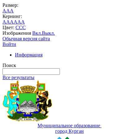
Размер:
A
A
A
Кернинг:
AA
AA
AA
Цвет:
C
C
C
Изображения
Вкл.
Выкл.
Обычная версия сайта
Войти
Информация
Поиск
Все результаты
Муниципальное образование
город Курган