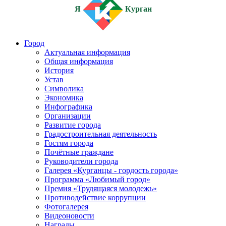
Я
Курган
Город
Актуальная информация
Общая информация
История
Устав
Символика
Экономика
Инфографика
Организации
Развитие города
Градостроительная деятельность
Гостям города
Почётные граждане
Руководители города
Галерея «Курганцы - гордость города»
Программа «Любимый город»
Премия «Трудящаяся молодежь»
Противодействие коррупции
Фотогалерея
Видеоновости
Награды