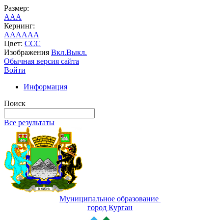
Размер:
A
A
A
Кернинг:
AA
AA
AA
Цвет:
C
C
C
Изображения
Вкл.
Выкл.
Обычная версия сайта
Войти
Информация
Поиск
Все результаты
Муниципальное образование
город Курган