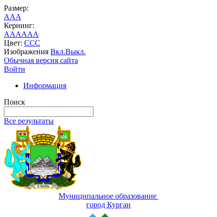
Размер:
A
A
A
Кернинг:
AA
AA
AA
Цвет:
C
C
C
Изображения
Вкл.
Выкл.
Обычная версия сайта
Войти
Информация
Поиск
Все результаты
Муниципальное образование
город Курган