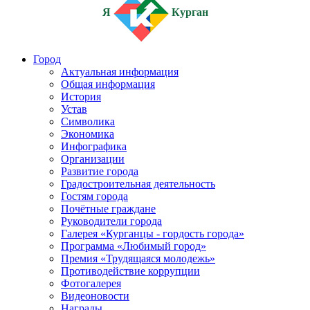
Я
Курган
Город
Актуальная информация
Общая информация
История
Устав
Символика
Экономика
Инфографика
Организации
Развитие города
Градостроительная деятельность
Гостям города
Почётные граждане
Руководители города
Галерея «Курганцы - гордость города»
Программа «Любимый город»
Премия «Трудящаяся молодежь»
Противодействие коррупции
Фотогалерея
Видеоновости
Награды