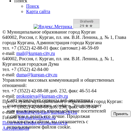
Поиск
Поиск
Карта сайта
© Муниципальное образование город Курган
640002, Россия, г. Курган, пл. им. В.И. Ленина, д. № 1, Глава
города Кургана, Администрация города Кургана
тел. +7 (3522) 42-88-01 факс (автомат.) 46-59-69
e-mail:
mail@kurgan-city.ru
640002, Россия, г. Курган, пл. им. В.И. Ленина, д. № 1,
Курганская городская Дума
тел. +7 (3522) 42-84-00
e-mail:
duma@kurgan-city.ru
Управление массовых коммуникаций и общественных
отношений:
тел. +7 (3522) 42-88-08 доб. 232, факс 46-51-64
e-mail:
prokopieva@kurgan-city.ru
Сайт использует сервисы веб-аналитики с
Пресс-служба муниципального образования город Курган:
помощью технологии «cookie». Это позволяет
тел. +7 (3522) 42-88-08 доб. 236, факс 46-51-64
нам анализировать взаимодействие посетителей
e-mail:
kondratyeva-ma@kurgan-city.ru
Принять
с сайтом и делать его лучше. Продолжая
Госвеб:
kurgan.gosuslugi.ru
пользоваться сайтом, вы соглашаетесь с
Политика конфиденциальности
использованием файлов cookie.
Авторизация