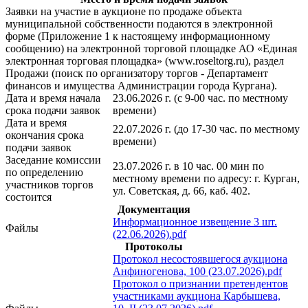
Заявки на участие в аукционе по продаже объекта
муниципальной собственности подаются в электронной
форме (Приложение 1 к настоящему информационному
сообщению) на электронной торговой площадке АО «Единая
электронная торговая площадка» (www.roseltorg.ru), раздел
Продажи (поиск по организатору торгов - Департамент
финансов и имущества Администрации города Кургана).
Дата и время начала
23.06.2026 г. (с 9-00 час. по местному
срока подачи заявок
времени)
Дата и время
22.07.2026 г. (до 17-30 час. по местному
окончания срока
времени)
подачи заявок
Заседание комиссии
23.07.2026 г. в 10 час. 00 мин по
по определению
местному времени по адресу: г. Курган,
участников торгов
ул. Советская, д. 66, каб. 402.
состоится
Документация
Информационное извещение 3 шт.
Файлы
(22.06.2026).pdf
Протоколы
Протокол несостоявшегося аукциона
Анфиногенова, 100 (23.07.2026).pdf
Протокол о признании претендентов
участниками аукциона Карбышева,