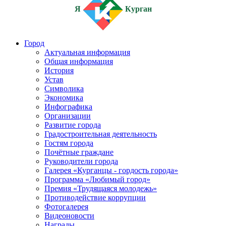
Я
Курган
Город
Актуальная информация
Общая информация
История
Устав
Символика
Экономика
Инфографика
Организации
Развитие города
Градостроительная деятельность
Гостям города
Почётные граждане
Руководители города
Галерея «Курганцы - гордость города»
Программа «Любимый город»
Премия «Трудящаяся молодежь»
Противодействие коррупции
Фотогалерея
Видеоновости
Награды